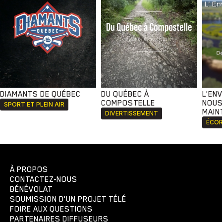
DIAMANTS DE QUÉBEC
DU QUÉBEC À
L'EN
COMPOSTELLE
NOUS
SPORT ET PLEIN AIR
MAIN
DIVERTISSEMENT
ÉCOR
À PROPOS
CONTACTEZ-NOUS
BÉNÉVOLAT
SOUMISSION D'UN PROJET TÉLÉ
FOIRE AUX QUESTIONS
PARTENAIRES DIFFUSEURS