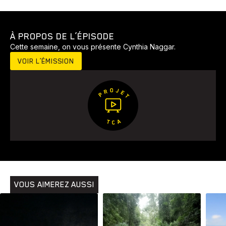
À PROPOS DE L’ÉPISODE
Cette semaine, on vous présente Cynthia Naggar.
VOIR L’ÉMISSION
Animaux
Avenir
Bingo
Communauté
Culture
Développement
Histoires
Pêche
Santé
Sport
Voyage
Yoga
VOUS AIMEREZ AUSSI