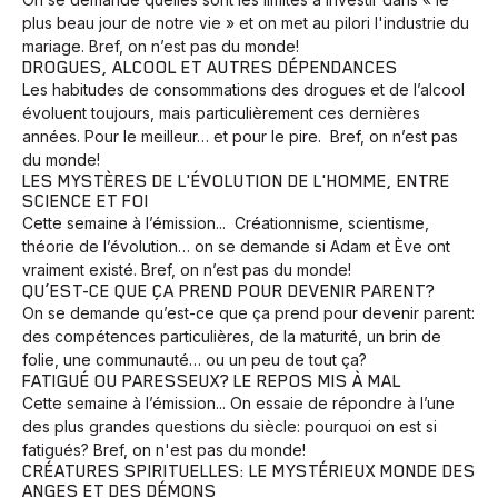
plus beau jour de notre vie » et on met au pilori l'industrie du
mariage. Bref, on n’est pas du monde!
DROGUES, ALCOOL ET AUTRES DÉPENDANCES
Les habitudes de consommations des drogues et de l’alcool
évoluent toujours, mais particulièrement ces dernières
années. Pour le meilleur… et pour le pire. Bref, on n’est pas
du monde!
LES MYSTÈRES DE L'ÉVOLUTION DE L'HOMME, ENTRE
SCIENCE ET FOI
Cette semaine à l’émission... Créationnisme, scientisme,
théorie de l’évolution… on se demande si Adam et Ève ont
vraiment existé. Bref, on n’est pas du monde!
QU’EST-CE QUE ÇA PREND POUR DEVENIR PARENT?
On se demande qu’est-ce que ça prend pour devenir parent:
des compétences particulières, de la maturité, un brin de
folie, une communauté… ou un peu de tout ça?
FATIGUÉ OU PARESSEUX? LE REPOS MIS À MAL
Cette semaine à l’émission... On essaie de répondre à l’une
des plus grandes questions du siècle: pourquoi on est si
fatigués? Bref, on n'est pas du monde!
Animaux
Avenir
Bingo
Communauté
Culture
CRÉATURES SPIRITUELLES: LE MYSTÉRIEUX MONDE DES
ANGES ET DES DÉMONS
Développement
Histoires
Pêche
Santé
Sport