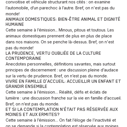
convoitise et véhicule structurant nos cités : on examine
l’automobile, d’un parechoc à l’autre. Bref, on n'est pas du
monde!
ANIMAUX DOMESTIQUES: BIEN-ÊTRE ANIMAL ET DIGNITÉ
HUMAINE
Cette semaine à l’émission... Minous, pitous et toutous. Les
animaux domestiques prennent de plus en plus de place
dans nos maisons. On se penche là-dessus. Bref, on n'est
pas du monde!
LA PRUDENCE, VERTU OUBLIÉE DE LA CULTURE
CONTEMPORAINE
Anecdotes personnelles, définitions savantes, mais surtout
principes de discernement : une discussion pleine d’audace
sur la vertu de prudence. Bref, on n’est pas du monde.
VIVRE EN FAMILLE D’ACCUEIL: ACCUEILLIR UN ENFANT ET
GRANDIR ENSEMBLE
Cette semaine à l’émission… Réalité, défis et éclats de
lumière : une discussion franche sur la vie en famille d’accueil.
Bref, on n’est pas du monde.
ET SI LA CONTEMPLATION N'ÉTAIT PAS RÉSERVÉE AUX
MOINES ET AUX ERMITES?
Cette semaine à l’émission… On fait l’éloge de l’inactivité et
on se demande si la contemplation est réservée aux moines