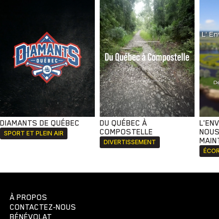
DIAMANTS DE QUÉBEC
DU QUÉBEC À
L'EN
COMPOSTELLE
NOUS
SPORT ET PLEIN AIR
MAIN
DIVERTISSEMENT
ÉCOR
À PROPOS
CONTACTEZ-NOUS
BÉNÉVOLAT