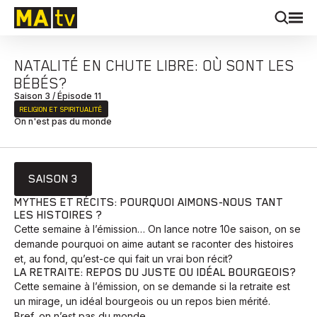
NATALITÉ EN CHUTE LIBRE: OÙ SONT LES
BÉBÉS?
Saison 3 / Épisode 11
RELIGION ET SPIRITUALITÉ
On n'est pas du monde
SAISON 3
MYTHES ET RÉCITS: POURQUOI AIMONS-NOUS TANT
LES HISTOIRES ?
Cette semaine à l’émission… On lance notre 10e saison, on se
demande pourquoi on aime autant se raconter des histoires
et, au fond, qu’est-ce qui fait un vrai bon récit?
LA RETRAITE: REPOS DU JUSTE OU IDÉAL BOURGEOIS?
Cette semaine à l’émission, on se demande si la retraite est
un mirage, un idéal bourgeois ou un repos bien mérité.
Bref, on n’est pas du monde.