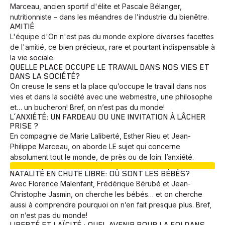
Marceau, ancien sportif d'élite et Pascale Bélanger,
nutritionniste – dans les méandres de l’industrie du bienêtre.
AMITIÉ
L'équipe d'On n'est pas du monde explore diverses facettes
de l'amitié, ce bien précieux, rare et pourtant indispensable à
la vie sociale.
QUELLE PLACE OCCUPE LE TRAVAIL DANS NOS VIES ET
DANS LA SOCIÉTÉ?
On creuse le sens et la place qu’occupe le travail dans nos
vies et dans la société avec une webmestre, une philosophe
et… un bucheron! Bref, on n’est pas du monde!
L’ANXIÉTÉ: UN FARDEAU OU UNE INVITATION À LÂCHER
PRISE ?
En compagnie de Marie Laliberté, Esther Rieu et Jean-
Philippe Marceau, on aborde LE sujet qui concerne
absolument tout le monde, de près ou de loin: l’anxiété.
EN COURS
NATALITÉ EN CHUTE LIBRE: OÙ SONT LES BÉBÉS?
Avec Florence Malenfant, Frédérique Bérubé et Jean-
Christophe Jasmin, on cherche les bébés… et on cherche
aussi à comprendre pourquoi on n’en fait presque plus. Bref,
on n’est pas du monde!