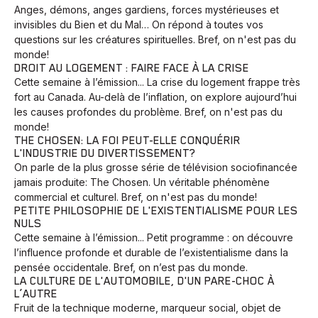
Anges, démons, anges gardiens, forces mystérieuses et
Voyage
Yoga
invisibles du Bien et du Mal… On répond à toutes vos
questions sur les créatures spirituelles. Bref, on n'est pas du
monde!
DROIT AU LOGEMENT : FAIRE FACE À LA CRISE
Cette semaine à l’émission... La crise du logement frappe très
fort au Canada. Au-delà de l’inflation, on explore aujourd’hui
les causes profondes du problème. Bref, on n'est pas du
monde!
THE CHOSEN: LA FOI PEUT-ELLE CONQUÉRIR
L'INDUSTRIE DU DIVERTISSEMENT?
On parle de la plus grosse série de télévision sociofinancée
jamais produite: The Chosen. Un véritable phénomène
commercial et culturel. Bref, on n'est pas du monde!
PETITE PHILOSOPHIE DE L'EXISTENTIALISME POUR LES
NULS
Cette semaine à l’émission... Petit programme : on découvre
l’influence profonde et durable de l’existentialisme dans la
pensée occidentale. Bref, on n’est pas du monde.
LA CULTURE DE L'AUTOMOBILE, D'UN PARE-CHOC À
L’AUTRE
Fruit de la technique moderne, marqueur social, objet de