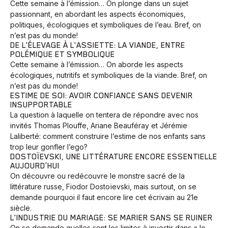
Cette semaine à l’émission… On plonge dans un sujet
passionnant, en abordant les aspects économiques,
politiques, écologiques et symboliques de l’eau. Bref, on
n’est pas du monde!
DE L'ÉLEVAGE À L'ASSIETTE: LA VIANDE, ENTRE
POLÉMIQUE ET SYMBOLIQUE
Cette semaine à l’émission… On aborde les aspects
écologiques, nutritifs et symboliques de la viande. Bref, on
n’est pas du monde!
ESTIME DE SOI: AVOIR CONFIANCE SANS DEVENIR
INSUPPORTABLE
La question à laquelle on tentera de répondre avec nos
invités Thomas Plouffe, Ariane Beauféray et Jérémie
Laliberté: comment construire l’estime de nos enfants sans
trop leur gonfler l’ego?
DOSTOÏEVSKI, UNE LITTÉRATURE ENCORE ESSENTIELLE
AUJOURD’HUI
On découvre ou redécouvre le monstre sacré de la
littérature russe, Fiodor Dostoïevski, mais surtout, on se
demande pourquoi il faut encore lire cet écrivain au 21e
siècle.
L'INDUSTRIE DU MARIAGE: SE MARIER SANS SE RUINER
On se demande quelles sont les limites à investir dans « le