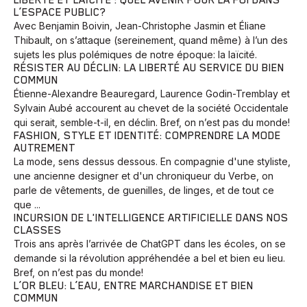
LIBERTÉ ET LAÏCITÉ : QUEL AVENIR POUR LA FOI DANS
L’ESPACE PUBLIC?
Avec Benjamin Boivin, Jean-Christophe Jasmin et Éliane
Thibault, on s’attaque (sereinement, quand même) à l’un des
sujets les plus polémiques de notre époque: la laïcité.
RÉSISTER AU DÉCLIN: LA LIBERTÉ AU SERVICE DU BIEN
COMMUN
Étienne-Alexandre Beauregard, Laurence Godin-Tremblay et
Sylvain Aubé accourent au chevet de la société Occidentale
qui serait, semble-t-il, en déclin. Bref, on n’est pas du monde!
FASHION, STYLE ET IDENTITÉ: COMPRENDRE LA MODE
AUTREMENT
La mode, sens dessus dessous. En compagnie d'une styliste,
une ancienne designer et d'un chroniqueur du Verbe, on
parle de vêtements, de guenilles, de linges, et de tout ce
que ...
INCURSION DE L'INTELLIGENCE ARTIFICIELLE DANS NOS
CLASSES
Trois ans après l’arrivée de ChatGPT dans les écoles, on se
demande si la révolution appréhendée a bel et bien eu lieu.
Bref, on n’est pas du monde!
L’OR BLEU: L’EAU, ENTRE MARCHANDISE ET BIEN
COMMUN