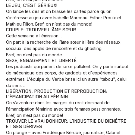
LE JEU, C'EST SÉRIEUX!
On lance les dés et on brasse les cartes parce qu’on
s’intéresse au jeu avec Isabelle Marceau, Esther Proulx et
Mathieu Filion. Bref, on n’est pas du monde!
COUPLE: TROUVER L'ÂME SŒUR
Cette semaine à l’émission…
On part à la recherche de l’âme sœur à l’ère des réseaux
sociaux, des applis de rencontre et du ghosting.
Bref, on n’est pas du monde.
SEXE, ENGAGEMENT ET LIBERTÉ
Les podcasts qui parlent de sexe pullulent. On y parle surtout
de mécanique des corps, de gadgets et d'expériences
extrêmes. L'équipe du Verbe brise ici un autre "tabou", celui
du sens ...
LIBÉRATION, PRODUCTION ET REPRODUCTION:
L'ÉMANCIPATION AU FÉMININ
On s’aventure dans les marges du récit dominant de
l’émancipation féminine avec trois femmes passionnantes.
Bref, on n’est pas du monde!
TROUVER LE VRAI BONHEUR: L'INDUSTRIE DU BIENÊTRE
ET SES DÉRIVES
On plonge – avec Frédérique Bérubé, journaliste, Gabriel