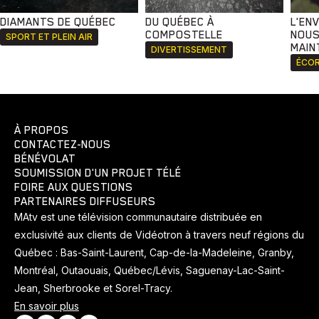
DIAMANTS DE QUÉBEC
DU QUÉBEC À
L'EN
COMPOSTELLE
NOUS
SPORT ET PLEIN AIR
MAIN
DIVERTISSEMENT
ÉCOR
À PROPOS
CONTACTEZ-NOUS
BÉNÉVOLAT
SOUMISSION D'UN PROJET TÉLÉ
FOIRE AUX QUESTIONS
PARTENAIRES DIFFUSEURS
MAtv est une télévision communautaire distribuée en
exclusivité aux clients de Vidéotron à travers neuf régions du
Québec : Bas-Saint-Laurent, Cap-de-la-Madeleine, Granby,
Montréal, Outaouais, Québec/Lévis, Saguenay-Lac-Saint-
Jean, Sherbrooke et Sorel-Tracy.
En savoir plus