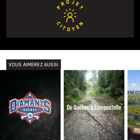
Animaux
Avenir
Bingo
Communauté
Culture
Développement
Histoires
Pêche
Santé
Sport
Voyage
Yoga
VOUS AIMEREZ AUSSI