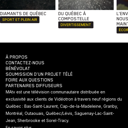
DIAMANTS DE QUÉBEC
DU QUÉBEC À
L'EN
COMPOSTELLE
NOUS
SPORT ET PLEIN AIR
MAIN
DIVERTISSEMENT
ÉCOR
À PROPOS
CONTACTEZ-NOUS
BÉNÉVOLAT
SOUMISSION D'UN PROJET TÉLÉ
FOIRE AUX QUESTIONS
PARTENAIRES DIFFUSEURS
MAtv est une télévision communautaire distribuée en
exclusivité aux clients de Vidéotron à travers neuf régions du
Québec : Bas-Saint-Laurent, Cap-de-la-Madeleine, Granby,
Montréal, Outaouais, Québec/Lévis, Saguenay-Lac-Saint-
Jean, Sherbrooke et Sorel-Tracy.
En savoir plus