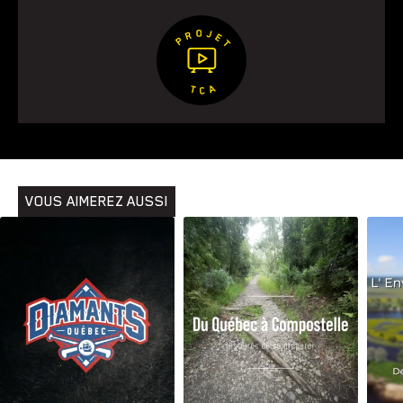
Animaux
Avenir
Bingo
Communauté
Culture
Développement
Histoires
Pêche
Santé
Sport
Voyage
Yoga
VOUS AIMEREZ AUSSI