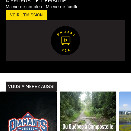
À PROPOS DE L’ÉPISODE
Ma vie de couple et Ma vie de famille.
VOIR L’ÉMISSION
Animaux
Avenir
Bingo
Communauté
Culture
Développement
Histoires
Pêche
Santé
Sport
Voyage
Yoga
VOUS AIMEREZ AUSSI