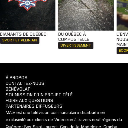
DIAMANTS DE QUÉBEC
DU QUÉBEC À
L'EN
COMPOSTELLE
NOUS
SPORT ET PLEIN AIR
MAIN
DIVERTISSEMENT
ÉCOR
À PROPOS
CONTACTEZ-NOUS
BÉNÉVOLAT
SOUMISSION D'UN PROJET TÉLÉ
FOIRE AUX QUESTIONS
PARTENAIRES DIFFUSEURS
MAtv est une télévision communautaire distribuée en
exclusivité aux clients de Vidéotron à travers neuf régions du
Québec : Bas-Saint-Laurent, Cap-de-la-Madeleine, Granby,