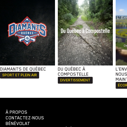
DIAMANTS DE QUÉBEC
DU QUÉBEC À
L'EN
COMPOSTELLE
NOUS
SPORT ET PLEIN AIR
MAIN
DIVERTISSEMENT
ÉCOR
À PROPOS
CONTACTEZ-NOUS
BÉNÉVOLAT