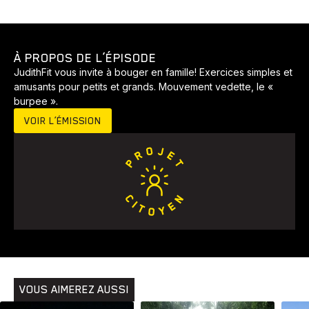
À PROPOS DE L’ÉPISODE
JudithFit vous invite à bouger en famille! Exercices simples et
amusants pour petits et grands. Mouvement vedette, le «
burpee ».
VOIR L’ÉMISSION
Animaux
Avenir
Bingo
Communauté
Culture
Développement
Histoires
Pêche
Santé
Sport
Voyage
Yoga
VOUS AIMEREZ AUSSI