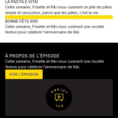
LA PASTA È VITA!
Cette semaine, Frisette et Kiki nous cuisinent un plat de pâtes
simple et savoureux, parce que les pâtes, c’est la vie.
EN COURS
BONNE FÊTE KIKI!
Cette semaine, Frisette et Kiki nous cuisinent une recette
festive pour célébrer l’anniversaire de Kiki
À PROPOS DE L’ÉPISODE
Animaux
Avenir
Bingo
Communauté
Culture
Cette semaine, Frisette et Kiki nous cuisinent une recette
festive pour célébrer l’anniversaire de Kiki
Développement
Histoires
Pêche
Santé
Sport
VOIR L’ÉMISSION
Voyage
Yoga