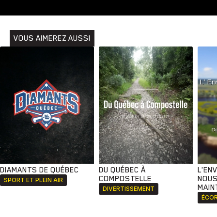
VOUS AIMEREZ AUSSI
DIAMANTS DE QUÉBEC
DU QUÉBEC À
L'EN
COMPOSTELLE
NOUS
SPORT ET PLEIN AIR
MAIN
DIVERTISSEMENT
ÉCOR