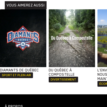
VOUS AIMEREZ AUSSI
DIAMANTS DE QUÉBEC
DU QUÉBEC À
L'EN
COMPOSTELLE
NOUS
SPORT ET PLEIN AIR
MAIN
DIVERTISSEMENT
ÉCOR
À PROPOS