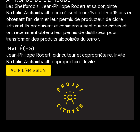
Les Sheffordois, Jean-Philippe Robert et sa conjointe
Nathalie Archambault, concrétisent leur rêve d’il y a 15 ans en
obtenant l’an dernier leur permis de producteur de cidre
artisanal. Ils produisent et commercialisent quatre cidres et
ont récemment obtenu leur permis de distillateur pour
transformer des produits alcoolisés du terroir.
INVITÉ(ES) :
Jean-Philippe Robert, cidriculteur et copropriétaire, Invité
Nathalie Archambault, copropriétaire, Invité
Animaux
Avenir
Bingo
Communauté
Culture
VOIR L’ÉMISSION
Développement
Histoires
Pêche
Santé
Sport
Voyage
Yoga