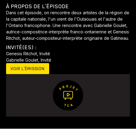
À PROPOS DE L’ÉPISODE
Dans cet épisode, on rencontre deux artistes de la région de
la capitale nationale, l'un vient de l'Outaouais et l'autre de
l'Ontario francophone. Une rencontre avec Gabrielle Goulet,
autrice-compositrice-interprète franco-ontarienne et Genesis
Ritchot, auteur-compositeur-interprète originaire de Gatineau.
INVITÉ(ES) :
Genesis Ritchot, Invité
Gabrielle Goulet, Invité
Animaux
Avenir
Bingo
Communauté
Culture
VOIR L’ÉMISSION
Développement
Histoires
Pêche
Santé
Sport
Voyage
Yoga