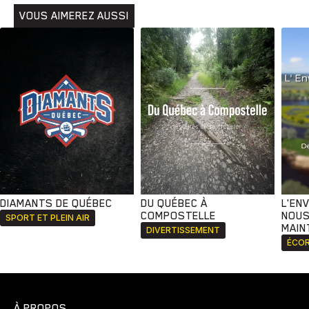
VOUS AIMEREZ AUSSI
DIAMANTS DE QUÉBEC
DU QUÉBEC À
L'EN
COMPOSTELLE
NOUS
SPORT ET PLEIN AIR
MAIN
DIVERTISSEMENT
ÉCOR
À PROPOS