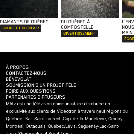
DIAMANTS DE QUÉBEC
DU QUÉBEC À
L'EN
COMPOSTELLE
NOUS
SPORT ET PLEIN AIR
MAIN
DIVERTISSEMENT
ÉCOR
À PROPOS
CONTACTEZ-NOUS
BÉNÉVOLAT
SOUMISSION D'UN PROJET TÉLÉ
FOIRE AUX QUESTIONS
PARTENAIRES DIFFUSEURS
MAtv est une télévision communautaire distribuée en
exclusivité aux clients de Vidéotron à travers neuf régions du
Québec : Bas-Saint-Laurent, Cap-de-la-Madeleine, Granby,
Montréal, Outaouais, Québec/Lévis, Saguenay-Lac-Saint-
Jean, Sherbrooke et Sorel-Tracy.