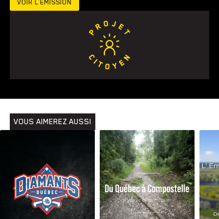
VOIR L’ÉMISSION
Animaux
Avenir
Bingo
Communauté
Culture
Développement
Histoires
Pêche
Santé
Sport
Voyage
Yoga
VOUS AIMEREZ AUSSI