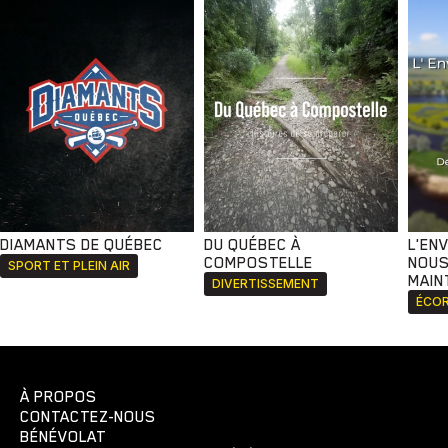
Voyage
Yoga
DIAMANTS DE QUÉBEC
DU QUÉBEC À
L'EN
COMPOSTELLE
NOUS
SPORT ET PLEIN AIR
MAIN
DIVERTISSEMENT
ÉCOR
À PROPOS
CONTACTEZ-NOUS
BÉNÉVOLAT