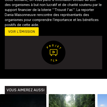
des organismes à but non lucratif et de charité soutenu par le
support financier de la loterie ''Trouvé l'as''. La reporter
Dania Maisonneuve rencontre des représentants des
organismes pour comprendre l’importance et les bénéfices
positifs de cette aide.
VOIR L’ÉMISSION
Animaux
Avenir
Bingo
Communauté
Culture
Développement
Histoires
Pêche
Santé
Sport
Voyage
Yoga
VOUS AIMEREZ AUSSI