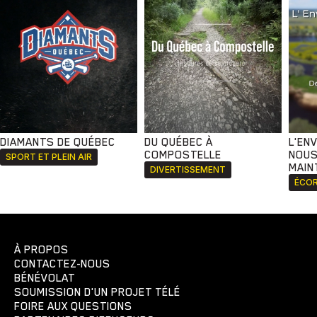
DIAMANTS DE QUÉBEC
DU QUÉBEC À
L'EN
COMPOSTELLE
NOUS
SPORT ET PLEIN AIR
MAIN
DIVERTISSEMENT
ÉCOR
À PROPOS
CONTACTEZ-NOUS
BÉNÉVOLAT
SOUMISSION D'UN PROJET TÉLÉ
FOIRE AUX QUESTIONS