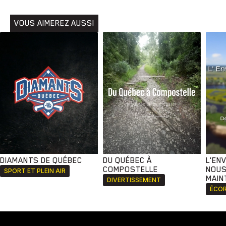
VOUS AIMEREZ AUSSI
DIAMANTS DE QUÉBEC
DU QUÉBEC À
L'EN
COMPOSTELLE
NOUS
SPORT ET PLEIN AIR
MAIN
DIVERTISSEMENT
ÉCOR