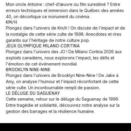
Mon oncle Antoine : chef-d’œuvre ou film surestimé ? Entre
erreurs techniques et immersion dans le Québec des années
40, on décortique ce monument du cinéma.
KM/H
Plongez dans l'univers de Km/h ! On discute de l'impact et de
la nostalgie de cette série culte de 1998. Anecdotes et rires
garantis sur l'héritage de notre culture pop.
JEUX OLYMPIQUE MILANO-CORTINA
Plongez dans l'univers des JO ! De Milano Cortina 2026 aux
exploits canadiens, nous explorons l'impact, les défis et
l'émotion de cet événement mondial.
BROOKLYN NINE-NINE
Plongez dans l'univers de Brooklyn Nine-Nine ! De Jake à
Amy, on analyse l'humour et l'impact réconfortant de cette
série culte. Un incontournable rempli de passion.
LE DÉLUGE DU SAGUENAY
Cette semaine, retour sur le déluge du Saguenay de 1996.
Entre tragédie et solidarité, découvrez notre analyse sur la
gestion des barrages et la résilience humaine.
Animaux
Avenir
Bingo
Communauté
Culture