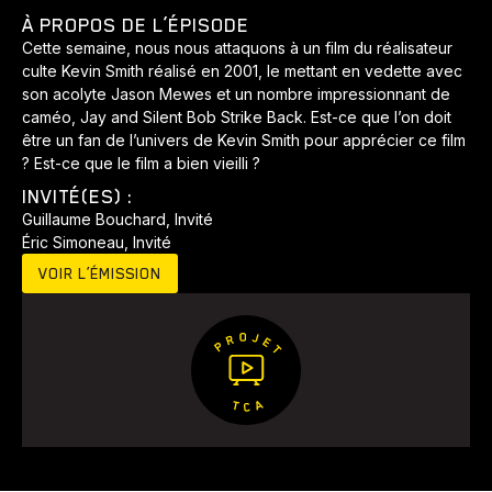
À PROPOS DE L’ÉPISODE
Développement
Histoires
Pêche
Santé
Sport
Cette semaine, nous nous attaquons à un film du réalisateur
Voyage
Yoga
culte Kevin Smith réalisé en 2001, le mettant en vedette avec
son acolyte Jason Mewes et un nombre impressionnant de
caméo, Jay and Silent Bob Strike Back. Est-ce que l’on doit
être un fan de l’univers de Kevin Smith pour apprécier ce film
? Est-ce que le film a bien vieilli ?
INVITÉ(ES) :
Guillaume Bouchard, Invité
Éric Simoneau, Invité
VOIR L’ÉMISSION