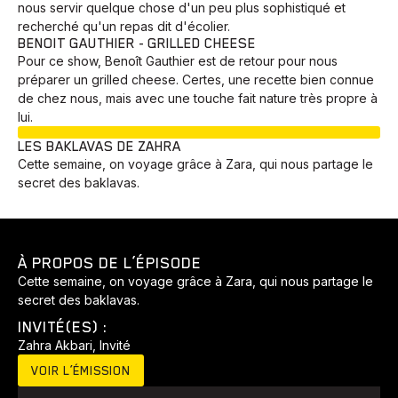
nous servir quelque chose d'un peu plus sophistiqué et
recherché qu'un repas dit d'écolier.
BENOIT GAUTHIER - GRILLED CHEESE
Pour ce show, Benoît Gauthier est de retour pour nous
préparer un grilled cheese. Certes, une recette bien connue
de chez nous, mais avec une touche fait nature très propre à
lui.
EN COURS
LES BAKLAVAS DE ZAHRA
Cette semaine, on voyage grâce à Zara, qui nous partage le
secret des baklavas.
À PROPOS DE L’ÉPISODE
Animaux
Avenir
Bingo
Communauté
Culture
Cette semaine, on voyage grâce à Zara, qui nous partage le
secret des baklavas.
Développement
Histoires
Pêche
Santé
Sport
INVITÉ(ES) :
Voyage
Yoga
Zahra Akbari, Invité
VOIR L’ÉMISSION