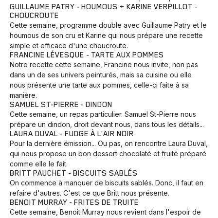
GUILLAUME PATRY - HOUMOUS + KARINE VERPILLOT -
CHOUCROUTE
Cette semaine, programme double avec Guillaume Patry et le
houmous de son cru et Karine qui nous prépare une recette
simple et efficace d'une choucroute.
FRANCINE LÉVESQUE - TARTE AUX POMMES
Notre recette cette semaine, Francine nous invite, non pas
dans un de ses univers peinturés, mais sa cuisine ou elle
nous présente une tarte aux pommes, celle-ci faite à sa
manière.
SAMUEL ST-PIERRE - DINDON
Cette semaine, un repas particulier. Samuel St-Pierre nous
prépare un dindon, droit devant nous, dans tous les détails...
LAURA DUVAL - FUDGE À L'AIR NOIR
Pour la dernière émission... Ou pas, on rencontre Laura Duval,
qui nous propose un bon dessert chocolaté et fruité préparé
comme elle le fait.
BRITT PAUCHET - BISCUITS SABLÉS
On commence à manquer de biscuits sablés. Donc, il faut en
refaire d'autres. C'est ce que Britt nous présente.
BENOIT MURRAY - FRITES DE TRUITE
Cette semaine, Benoit Murray nous revient dans l'espoir de