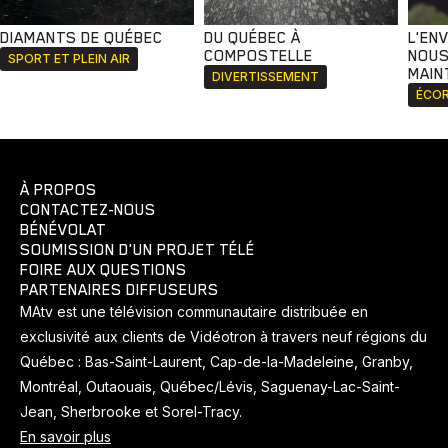
DIAMANTS DE QUÉBEC
DU QUÉBEC À
L'EN
COMPOSTELLE
NOUS
SPORT ET PLEIN AIR
MAIN
DIVERTISSEMENT
ÉCOR
À PROPOS
CONTACTEZ-NOUS
BÉNÉVOLAT
SOUMISSION D'UN PROJET TÉLÉ
FOIRE AUX QUESTIONS
PARTENAIRES DIFFUSEURS
MAtv est une télévision communautaire distribuée en
exclusivité aux clients de Vidéotron à travers neuf régions du
Québec : Bas-Saint-Laurent, Cap-de-la-Madeleine, Granby,
Montréal, Outaouais, Québec/Lévis, Saguenay-Lac-Saint-
Jean, Sherbrooke et Sorel-Tracy.
En savoir plus