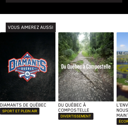
Animaux
Avenir
Bingo
Communauté
Culture
Développement
Histoires
Pêche
Santé
Sport
Voyage
Yoga
VOUS AIMEREZ AUSSI
DIAMANTS DE QUÉBEC
DU QUÉBEC À
L'EN
COMPOSTELLE
NOUS
SPORT ET PLEIN AIR
MAIN
DIVERTISSEMENT
ÉCOR