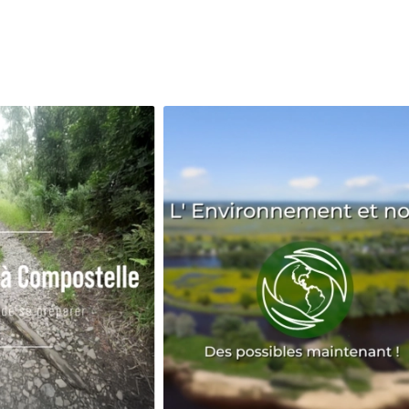
Avenir
Bingo
Communauté
Culture
Développeme
Pêche
Santé
Sport
Voyage
Yoga