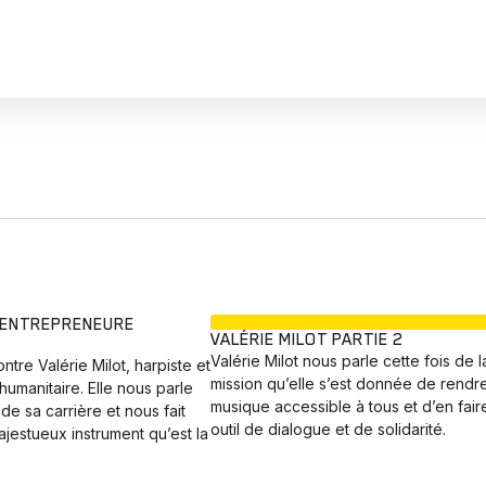
EN COURS
 ENTREPRENEURE
VALÉRIE MILOT PARTIE 2
Valérie Milot nous parle cette fois de l
tre Valérie Milot, harpiste et
mission qu’elle s’est donnée de rendre
umanitaire. Elle nous parle
musique accessible à tous et d’en fair
de sa carrière et nous fait
outil de dialogue et de solidarité.
jestueux instrument qu’est la