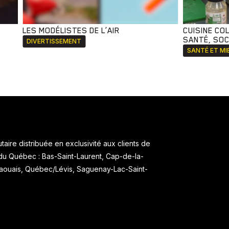
LES MODÉLISTES DE L’AIR
CUISINE CO
SANTÉ, SOCI
DIVERTISSEMENT
SANTÉ ET MI
aire distribuée en exclusivité aux clients de
 du Québec : Bas-Saint-Laurent, Cap-de-la-
taouais, Québec/Lévis, Saguenay-Lac-Saint-
.