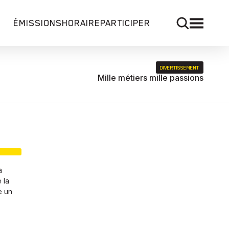
ÉMISSIONS
HORAIRE
PARTICIPER
DIVERTISSEMENT
Mille métiers mille passions
a
 la
e un