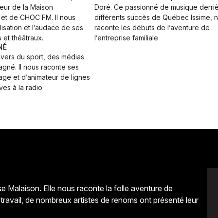
ur de la Maison
Doré. Ce passionné de musique derriè
et de CHOC FM. Il nous
différents succès de Québec Issime, 
lisation et l’audace de ses
raconte les débuts de l’aventure de
s et théâtraux.
l’entreprise familiale
NÉ
ivers du sport, des médias
gné. Il nous raconte ses
age et d’animateur de lignes
ves à la radio.
e Malaison. Elle nous raconte la folle aventure de
ravail, de nombreux artistes de renoms ont présenté leur