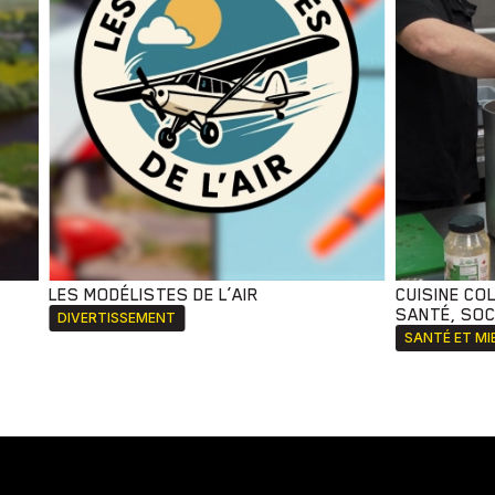
LES MODÉLISTES DE L’AIR
CUISINE CO
SANTÉ, SOCI
DIVERTISSEMENT
SANTÉ ET MI