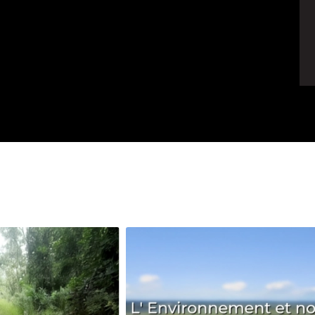
Avenir
Bingo
Communauté
Culture
Développeme
Pêche
Santé
Sport
Voyage
Yoga