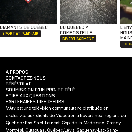
DIAMANTS DE QUÉBEC
DU QUÉBEC À
L'EN
COMPOSTELLE
NOUS
SPORT ET PLEIN AIR
MAIN
DIVERTISSEMENT
ÉCOR
À PROPOS
CONTACTEZ-NOUS
BÉNÉVOLAT
SOUMISSION D'UN PROJET TÉLÉ
FOIRE AUX QUESTIONS
PARTENAIRES DIFFUSEURS
MAtv est une télévision communautaire distribuée en
exclusivité aux clients de Vidéotron à travers neuf régions du
Québec : Bas-Saint-Laurent, Cap-de-la-Madeleine, Granby,
Montréal, Outaouais, Québec/Lévis, Saguenay-Lac-Saint-