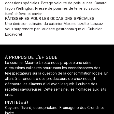
occasions spéciales. Potage velouté de pois jaunes. Canard
façon Wellington. Pressé de pommes de terre au saumon
fumé chèvre et caviar.
PÂTISSERIES POUR LES OCCASIONS SPÉCIALES
Une émission culinaire du cuisinier Maxime Lizotte. Laissez-
vous surprendre par l’audace gastronomique du Cuisinier
Locavore!
À PROPOS DE L’ÉPISODE
Le cuisinier Maxime Lizotte nous propose une série
d'émissions culinaires nourrissant les connaissances des
téléspectateurs sur la question de la consommation locale. En
allant à la rencontre des producteurs de chez nous, il
découvre les aliments d'ici avec lesquels il cuisine des
Animaux
Avenir
Bingo
Communauté
Culture
recettes savoureuses. Cette semaine, les fromages aux laits
Développement
Histoires
Pêche
Santé
Sport
crus.
Voyage
Yoga
INVITÉ(ES) :
Guylaine Rivard, copropriétaire, Fromagerie des Grondines,
Invité