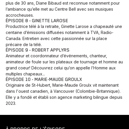
plus de 30 ans, Diane Bibaud est reconnue notamment pour
l’ambiance qu’elle met au Centre Bell avec ses musiques
accrocheuses.
ÉPISODE 8 - GINETTE LAROSE
Productrice télé à la retraite, Ginette Larose a chapeauté une
centaine d’émissions diffusées notamment à TVA, Radio-
Canada. Entretien avec cette passionnée sur la place
précaire de la télé.
ÉPISODE 9 - ROBERT APPLYRS
Animateur et coordonnateur d’événements, chanteur,
animateur de foule sur les plateaux de tournage et homme au
grand coeur! Découvrez celui qu’on appelle l’Homme aux
multiples chapeaux...
ÉPISODE 10 - MARIE-MAUDE GROULX
Originaire de St-Hubert, Marie-Maude Groulx vit maintenant
dans l'ouest canadien, à Vancouver (Colombie-Britannique).
Elle y a fondé et établi son agence marketing bilingue depuis
2023.
Animaux
Avenir
Bingo
Communauté
Culture
Développement
Histoires
Pêche
Santé
Sport