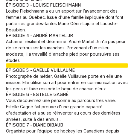
ÉPISODE 3 - LOUISE FLEISCHMANN
Louise Fleischmann a eu un apport sur l’avancement des
femmes au Québec. Issue d'une famille impliquée dont font
partie ses grandes-tantes Marie Gérin-Lajoie et Lacoste-
Beaubien.
ÉPISODE 4 - ANDRÉ MARTEL JR
Acharné, résilient et déterminé, André Martel Jr n'a pas peur
de se retrousser les manches. Provenant d'un milieu
modeste, il a travaillé d'arrache pied pour poursuivre ses
études.
EN COURS
ÉPISODE 5 - GAËLLE VUILLAUME
Photographe de métier, Gaëlle Vuillaume porte en elle une
mission. Elle utilise son art pour entrer en communication avec
les gens et faire ressortir le beau de chacun d’eux.
ÉPISODE 6 - ESTELLE GAGNÉ
Vous découvrirez une personne au parcours très varié.
Estelle Gagné fait preuve d'une grande capacité
d'adaptation et a su se réinventer au cours des dernières
années, suite à des ennuis...
ÉPISODE 7 - DIANE BIBAUD
Organiste pour l’équipe de hockey les Canadiens depuis