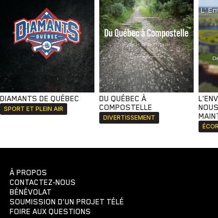
DIAMANTS DE QUÉBEC
DU QUÉBEC À
L'EN
COMPOSTELLE
NOUS
SPORT ET PLEIN AIR
MAIN
DIVERTISSEMENT
ÉCOR
À PROPOS
CONTACTEZ-NOUS
BÉNÉVOLAT
SOUMISSION D'UN PROJET TÉLÉ
FOIRE AUX QUESTIONS