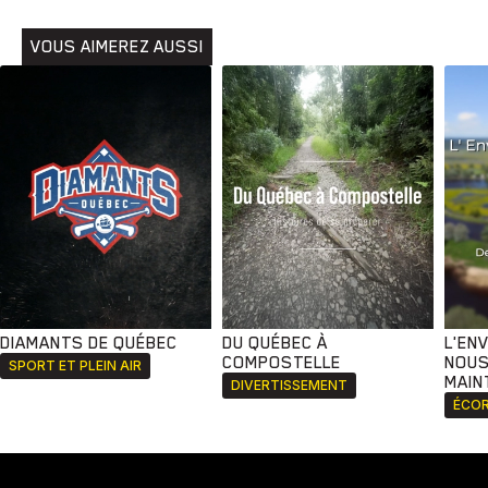
VOUS AIMEREZ AUSSI
DIAMANTS DE QUÉBEC
DU QUÉBEC À
L'EN
COMPOSTELLE
NOUS
SPORT ET PLEIN AIR
MAIN
DIVERTISSEMENT
ÉCOR