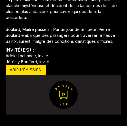
blanche mystérieuse et décident de se lancer des défis de
plus en plus audacieux pour savoir qui des deux la
possèdera.
Soulard, Maître passeur : Par un jour de tempête, Pierre
Soulard embarque des passagers pour traverser le fleuve
Saint-Laurent, malgré des conditions climatiques difficiles.
INVITÉ(ES) :
Adèle Lachance, Invité
Jérémy Bouffard, Invité
Animaux
Avenir
Bingo
Communauté
Culture
VOIR L’ÉMISSION
Développement
Histoires
Pêche
Santé
Sport
Voyage
Yoga