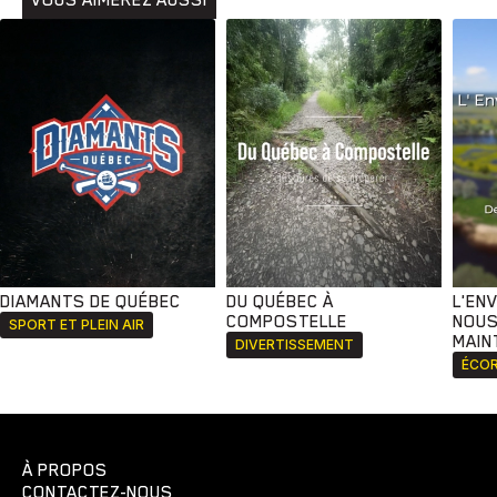
VOUS AIMEREZ AUSSI
DIAMANTS DE QUÉBEC
DU QUÉBEC À
L'EN
COMPOSTELLE
NOUS
SPORT ET PLEIN AIR
MAIN
DIVERTISSEMENT
ÉCOR
À PROPOS
CONTACTEZ-NOUS