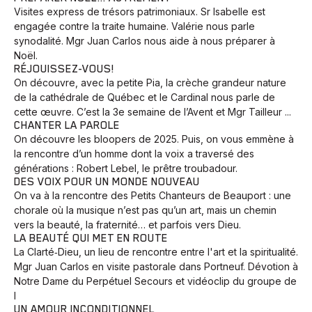
Visites express de trésors patrimoniaux. Sr Isabelle est
engagée contre la traite humaine. Valérie nous parle
synodalité. Mgr Juan Carlos nous aide à nous préparer à
Noël.
RÉJOUISSEZ-VOUS!
On découvre, avec la petite Pia, la crèche grandeur nature
de la cathédrale de Québec et le Cardinal nous parle de
cette œuvre. C’est la 3e semaine de l’Avent et Mgr Tailleur ...
CHANTER LA PAROLE
On découvre les bloopers de 2025. Puis, on vous emmène à
la rencontre d’un homme dont la voix a traversé des
générations : Robert Lebel, le prêtre troubadour.
DES VOIX POUR UN MONDE NOUVEAU
On va à la rencontre des Petits Chanteurs de Beauport : une
chorale où la musique n’est pas qu’un art, mais un chemin
vers la beauté, la fraternité… et parfois vers Dieu.
LA BEAUTÉ QUI MET EN ROUTE
La Clarté‑Dieu, un lieu de rencontre entre l'art et la spiritualité.
Mgr Juan Carlos en visite pastorale dans Portneuf. Dévotion à
Notre Dame du Perpétuel Secours et vidéoclip du groupe de
l
UN AMOUR INCONDITIONNEL