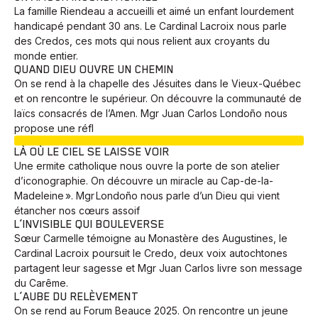
La famille Riendeau a accueilli et aimé un enfant lourdement
handicapé pendant 30 ans. Le Cardinal Lacroix nous parle
des Credos, ces mots qui nous relient aux croyants du
monde entier.
QUAND DIEU OUVRE UN CHEMIN
On se rend à la chapelle des Jésuites dans le Vieux-Québec
et on rencontre le supérieur. On découvre la communauté de
laïcs consacrés de l’Amen. Mgr Juan Carlos Londoño nous
propose une réfl
EN COURS
Animaux
Avenir
Bingo
Communauté
Culture
LÀ OÙ LE CIEL SE LAISSE VOIR
Développement
Histoires
Pêche
Santé
Sport
Une ermite catholique nous ouvre la porte de son atelier
d’iconographie. On découvre un miracle au Cap-de-la-
Voyage
Yoga
Madeleine ». Mgr Londoño nous parle d’un Dieu qui vient
étancher nos cœurs assoif
L’INVISIBLE QUI BOULEVERSE
Sœur Carmelle témoigne au Monastère des Augustines, le
Cardinal Lacroix poursuit le Credo, deux voix autochtones
partagent leur sagesse et Mgr Juan Carlos livre son message
du Carême.
L’AUBE DU RELÈVEMENT
On se rend au Forum Beauce 2025. On rencontre un jeune