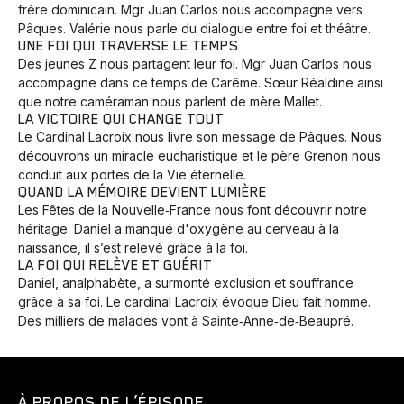
frère dominicain. Mgr Juan Carlos nous accompagne vers
Pâques. Valérie nous parle du dialogue entre foi et théâtre.
UNE FOI QUI TRAVERSE LE TEMPS
Des jeunes Z nous partagent leur foi. Mgr Juan Carlos nous
accompagne dans ce temps de Carême. Sœur Réaldine ainsi
que notre caméraman nous parlent de mère Mallet.
LA VICTOIRE QUI CHANGE TOUT
Le Cardinal Lacroix nous livre son message de Pâques. Nous
découvrons un miracle eucharistique et le père Grenon nous
conduit aux portes de la Vie éternelle.
QUAND LA MÉMOIRE DEVIENT LUMIÈRE
Les Fêtes de la Nouvelle‑France nous font découvrir notre
héritage. Daniel a manqué d'oxygène au cerveau à la
naissance, il s’est relevé grâce à la foi.
LA FOI QUI RELÈVE ET GUÉRIT
Daniel, analphabète, a surmonté exclusion et souffrance
grâce à sa foi. Le cardinal Lacroix évoque Dieu fait homme.
Des milliers de malades vont à Sainte‑Anne‑de‑Beaupré.
À PROPOS DE L’ÉPISODE