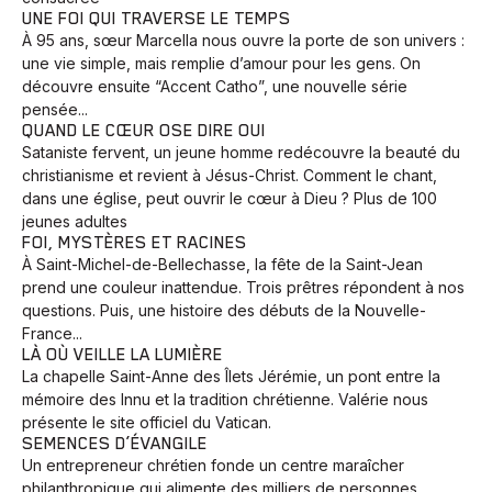
UNE FOI QUI TRAVERSE LE TEMPS
À 95 ans, sœur Marcella nous ouvre la porte de son univers :
une vie simple, mais remplie d’amour pour les gens. On
découvre ensuite “Accent Catho”, une nouvelle série
pensée...
QUAND LE CŒUR OSE DIRE OUI
Sataniste fervent, un jeune homme redécouvre la beauté du
christianisme et revient à Jésus-Christ. Comment le chant,
dans une église, peut ouvrir le cœur à Dieu ? Plus de 100
jeunes adultes
FOI, MYSTÈRES ET RACINES
À Saint-Michel-de-Bellechasse, la fête de la Saint-Jean
prend une couleur inattendue. Trois prêtres répondent à nos
questions. Puis, une histoire des débuts de la Nouvelle-
France...
LÀ OÙ VEILLE LA LUMIÈRE
La chapelle Saint-Anne des Îlets Jérémie, un pont entre la
mémoire des Innu et la tradition chrétienne. Valérie nous
présente le site officiel du Vatican.
SEMENCES D’ÉVANGILE
Un entrepreneur chrétien fonde un centre maraîcher
philanthropique qui alimente des milliers de personnes