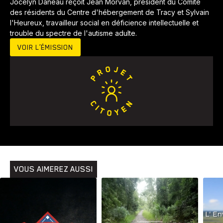
Jocelyn Daneau reçoit Jean Morvan, président du Comité
des résidents du Centre d'hébergement de Tracy et Sylvain
l'Heureux, travailleur social en déficience intellectuelle et
trouble du spectre de l'autisme adulte.
VOIR L’ÉMISSION
VOUS AIMEREZ AUSSI
Animaux
Avenir
Bingo
Communauté
Culture
Développement
Histoires
Pêche
Santé
Sport
Voyage
Yoga