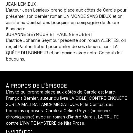
JEAN LEMIEUX
L’auteur Jean Lemieux prend place aux côtés de Carole pour
présenter son dernier roman UN MONDE SANS DIEUX et on
assiste au Combat des bouquins en compagnie de Josée
Blanchard.
JOHANNE SEYMOUR ET PAULINE ROBERT
L’autrice Johanne Seymour présente son roman ALERTES, on
reçoit Pauline Robert pour parler de ses deux romans LA
QUÊTE DU BONHEUR et on termine avec notre Combat des
bouquins.
À PROPOS DE L’ÉPISODE
L’invité qui prendra place aux côtés de Carole est Marc-
François Bernier, auteur du livre LA CIBLE, CONTRE-ENQUÊTE
SUR LA MALTRAITANCE MÉDIATIQUE. Et le Combat des
bouquins opposera Carole à Céline Royer (ancienne
chroniqueuse) avec un roman d’André Marois, LA TRUITE
contre L’INVITÉ MYSTÈRE de Nita Prose.
INVITÉ(ES) :