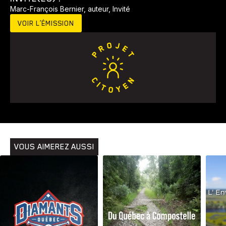
Marc-François Bernier, auteur, Invité
VOIR L’ÉMISSION
Animaux
Avenir
Bingo
Communauté
Culture
Développement
Histoires
Pêche
Santé
Sport
Voyage
Yoga
VOUS AIMEREZ AUSSI