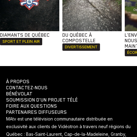
DIAMANTS DE QUÉBEC
DU QUÉBEC À
L'EN
COMPOSTELLE
NOUS
SPORT ET PLEIN AIR
MAIN
DIVERTISSEMENT
ÉCOR
À PROPOS
CONTACTEZ-NOUS
BÉNÉVOLAT
SOUMISSION D'UN PROJET TÉLÉ
FOIRE AUX QUESTIONS
PARTENAIRES DIFFUSEURS
MAtv est une télévision communautaire distribuée en
exclusivité aux clients de Vidéotron à travers neuf régions du
Québec : Bas-Saint-Laurent, Cap-de-la-Madeleine, Granby,