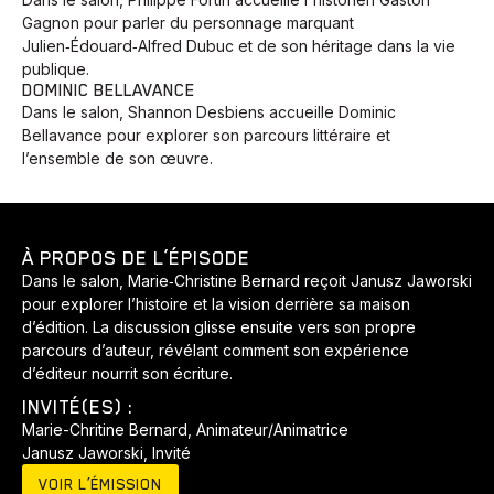
Gagnon pour parler du personnage marquant
Julien‑Édouard‑Alfred Dubuc et de son héritage dans la vie
publique.
DOMINIC BELLAVANCE
Dans le salon, Shannon Desbiens accueille Dominic
Bellavance pour explorer son parcours littéraire et
l’ensemble de son œuvre.
À PROPOS DE L’ÉPISODE
Dans le salon, Marie‑Christine Bernard reçoit Janusz Jaworski
pour explorer l’histoire et la vision derrière sa maison
d’édition. La discussion glisse ensuite vers son propre
parcours d’auteur, révélant comment son expérience
d’éditeur nourrit son écriture.
INVITÉ(ES) :
Marie-Chritine Bernard, Animateur/Animatrice
Janusz Jaworski, Invité
VOIR L’ÉMISSION