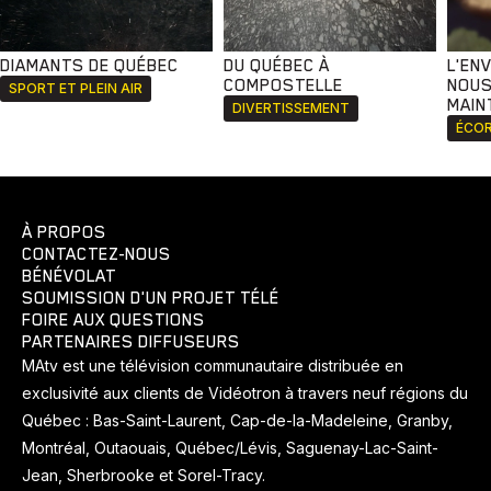
DIAMANTS DE QUÉBEC
DU QUÉBEC À
L'EN
COMPOSTELLE
NOUS
SPORT ET PLEIN AIR
MAIN
DIVERTISSEMENT
ÉCOR
À PROPOS
CONTACTEZ-NOUS
BÉNÉVOLAT
SOUMISSION D'UN PROJET TÉLÉ
FOIRE AUX QUESTIONS
PARTENAIRES DIFFUSEURS
MAtv est une télévision communautaire distribuée en
exclusivité aux clients de Vidéotron à travers neuf régions du
Québec : Bas-Saint-Laurent, Cap-de-la-Madeleine, Granby,
Montréal, Outaouais, Québec/Lévis, Saguenay-Lac-Saint-
Jean, Sherbrooke et Sorel-Tracy.