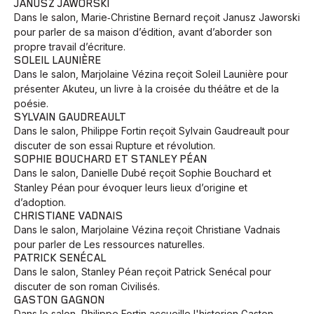
JANUSZ JAWORSKI
Dans le salon, Marie‑Christine Bernard reçoit Janusz Jaworski
pour parler de sa maison d’édition, avant d’aborder son
propre travail d’écriture.
SOLEIL LAUNIÈRE
Dans le salon, Marjolaine Vézina reçoit Soleil Launière pour
présenter Akuteu, un livre à la croisée du théâtre et de la
poésie.
SYLVAIN GAUDREAULT
Dans le salon, Philippe Fortin reçoit Sylvain Gaudreault pour
discuter de son essai Rupture et révolution.
SOPHIE BOUCHARD ET STANLEY PÉAN
Dans le salon, Danielle Dubé reçoit Sophie Bouchard et
Stanley Péan pour évoquer leurs lieux d’origine et
d’adoption.
CHRISTIANE VADNAIS
Animaux
Avenir
Bingo
Communauté
Culture
Dans le salon, Marjolaine Vézina reçoit Christiane Vadnais
pour parler de Les ressources naturelles.
Développement
Histoires
Pêche
Santé
Sport
PATRICK SENÉCAL
Voyage
Yoga
Dans le salon, Stanley Péan reçoit Patrick Senécal pour
discuter de son roman Civilisés.
GASTON GAGNON
Dans le salon, Philippe Fortin accueille l'historien Gaston