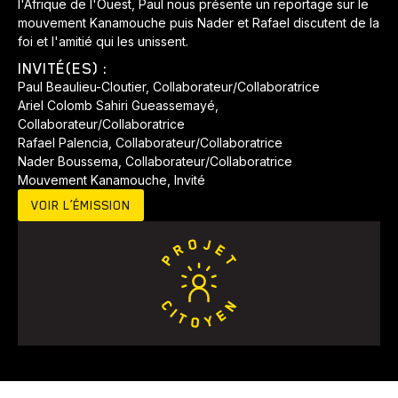
l'Afrique de l'Ouest, Paul nous présente un reportage sur le
mouvement Kanamouche puis Nader et Rafael discutent de la
foi et l'amitié qui les unissent.
INVITÉ(ES) :
Paul Beaulieu-Cloutier, Collaborateur/Collaboratrice
Ariel Colomb Sahiri Gueassemayé,
Collaborateur/Collaboratrice
Rafael Palencia, Collaborateur/Collaboratrice
Nader Boussema, Collaborateur/Collaboratrice
Mouvement Kanamouche, Invité
Animaux
Avenir
Bingo
Communauté
Culture
VOIR L’ÉMISSION
Développement
Histoires
Pêche
Santé
Sport
Voyage
Yoga