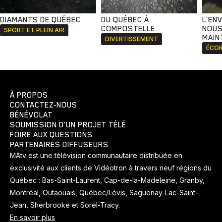
DIAMANTS DE QUÉBEC
DU QUÉBEC À
L'EN
COMPOSTELLE
NOUS
SPORT ET PLEIN AIR
MAIN
DIVERTISSEMENT
ÉCOR
À PROPOS
CONTACTEZ-NOUS
BÉNÉVOLAT
SOUMISSION D'UN PROJET TÉLÉ
FOIRE AUX QUESTIONS
PARTENAIRES DIFFUSEURS
MAtv est une télévision communautaire distribuée en
exclusivité aux clients de Vidéotron à travers neuf régions du
Québec : Bas-Saint-Laurent, Cap-de-la-Madeleine, Granby,
Montréal, Outaouais, Québec/Lévis, Saguenay-Lac-Saint-
Jean, Sherbrooke et Sorel-Tracy.
En savoir plus