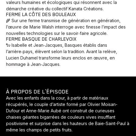
valeurs humaines et écologiques qui résonnent avec la
démarche créative du collectif Kanata Créations.
FERME LA CÔTE DES BOULEAUX
🌾 Sur une ferme transmise de génération en génération,
l’œuvre de Marie Walsh interroge avec finesse l’impact des
nouvelles technologies sur le savoir‑faire agricole.
FERME BASQUE DE CHARLEVOIX
🐑 Isabelle et Jean‑Jacques, Basques établis dans
l’arrière‑pays, élèvent selon la tradition. Avant la relève,
Lucien Duhamel transforme leurs enclos en œuvre, en
hommage à Jean‑Jacques.
À PROPOS DE L’ÉPISODE
Animaux
Avenir
Bingo
Communauté
Culture
Avec les enfants dans la cour, à partir de matériaux
Développement
Histoires
Pêche
Santé
Sport
récupérés, le couple d’artiste formé par Olivier Moisan-
Dufour et Anne-Marie Aubé ont construit de curieuses
Voyage
Yoga
chaises géantes bigarrées de couleurs vives insufflant
positivisme et surprise dans les hauteurs de Baie-Saint-Paul à
même les champs de petits fruits.