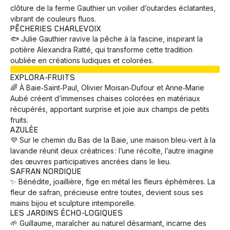
clôture de la ferme Gauthier un voilier d’outardes éclatantes,
vibrant de couleurs fluos.
PÊCHERIES CHARLEVOIX
🐟 Julie Gauthier ravive la pêche à la fascine, inspirant la
potière Alexandra Ratté, qui transforme cette tradition
oubliée en créations ludiques et colorées.
EN COURS
EXPLORA-FRUITS
🌈 À Baie‑Saint‑Paul, Olivier Moisan‑Dufour et Anne‑Marie
Aubé créent d’immenses chaises colorées en matériaux
récupérés, apportant surprise et joie aux champs de petits
fruits.
AZULÉE
💜 Sur le chemin du Bas de la Baie, une maison bleu‑vert à la
lavande réunit deux créatrices : l’une récolte, l’autre imagine
des œuvres participatives ancrées dans le lieu.
SAFRAN NORDIQUE
✨ Bénédite, joaillière, fige en métal les fleurs éphémères. La
fleur de safran, précieuse entre toutes, devient sous ses
mains bijou et sculpture intemporelle.
LES JARDINS ÉCHO-LOGIQUES
🌱 Guillaume, maraîcher au naturel désarmant, incarne des