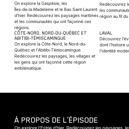
On explore la Gaspésie, les
Redécouvrez les
Îles‑de‑la‑Madeleine et le Bas‑Saint‑Laurent
les communauté
d’hier. Redécouvrez les paysages maritimes
région au fil du
et les communautés qui ont façonné ces
régions.
CÔTE-NORD, NORD-DU-QUÉBEC ET
LAVAL
ABITIBI-TÉMISCAMINGUE
Découvrez l’évo
On explore la Côte-Nord, le Nord-du-
dont l’histoire
Québec et l'Abitibi-Témiscamingue.
l’identité moder
Redécouvrez les paysages, les villages et
les gens qui ont façonné cette région
emblématique.
À PROPOS DE L’ÉPISODE
On explore l’Estrie d’hier. Redécouvrez les paysages, l