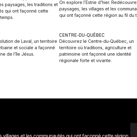
On explore l’Estrie d’hier. Redécouvre
 paysages, les traditions et
paysages, les villages et les communa
s qui ont façonné cette
qui ont façonné cette région au fil du 
 temps.
CENTRE-DU-QUÉBEC
lution de Laval, un territoire
Découvrez le Centre‑du‑Québec, un
 urbaine et sociale a façonné
territoire où traditions, agriculture et
ne de l’île Jésus.
patrimoine ont façonné une identité
régionale forte et vivante.
es villages et les communautés qui ont façonné cette région