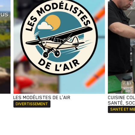
LES MODÉLISTES DE L’AIR
CUISINE CO
SANTÉ, SOCI
DIVERTISSEMENT
SANTÉ ET MI