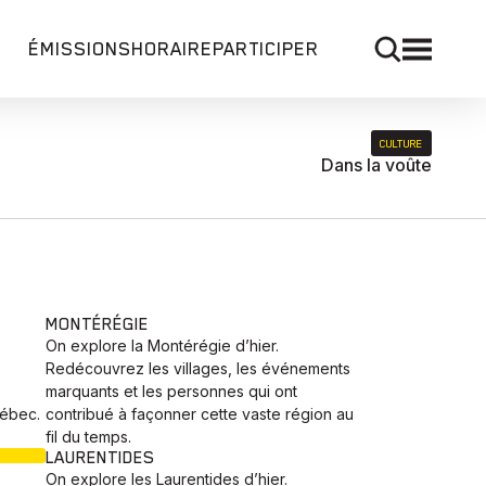
ÉMISSIONS
HORAIRE
PARTICIPER
CULTURE
Dans la voûte
MONTÉRÉGIE
On explore la Montérégie d’hier.
Redécouvrez les villages, les événements
marquants et les personnes qui ont
uébec.
contribué à façonner cette vaste région au
fil du temps.
LAURENTIDES
On explore les Laurentides d’hier.