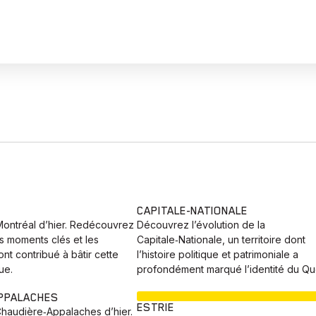
CAPITALE-NATIONALE
Montréal d’hier. Redécouvrez
Découvrez l’évolution de la
es moments clés et les
Capitale‑Nationale, un territoire dont
nt contribué à bâtir cette
l’histoire politique et patrimoniale a
ue.
profondément marqué l’identité du Q
EN COURS
PPALACHES
ESTRIE
Chaudière‑Appalaches d’hier.