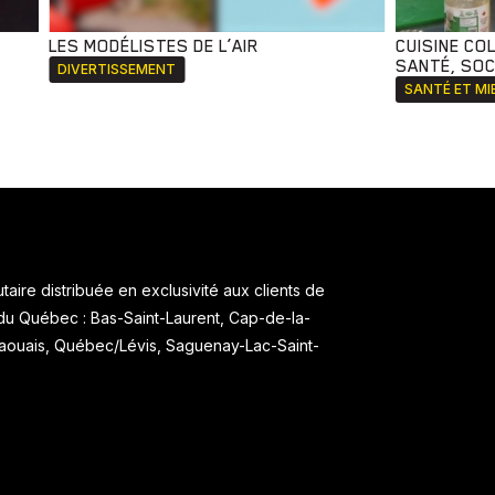
LES MODÉLISTES DE L’AIR
CUISINE CO
SANTÉ, SOCI
DIVERTISSEMENT
SANTÉ ET MI
aire distribuée en exclusivité aux clients de
 du Québec : Bas-Saint-Laurent, Cap-de-la-
taouais, Québec/Lévis, Saguenay-Lac-Saint-
.