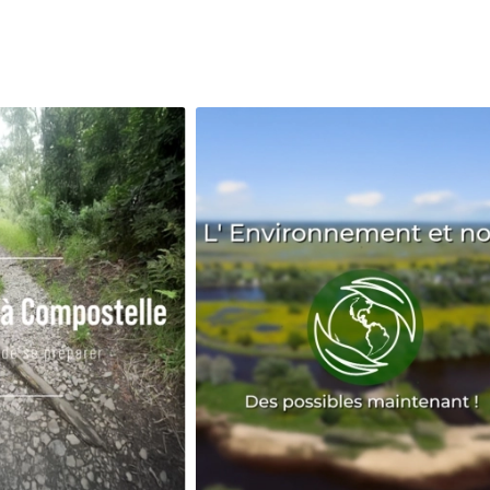
Avenir
Bingo
Communauté
Culture
Développeme
Pêche
Santé
Sport
Voyage
Yoga