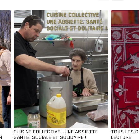
nt
CUISINE COLLECTIVE - UNE ASSIETTE
TOUS LES 
N
SANTÉ, SOCIALE ET SOLIDAIRE !
LECTURE