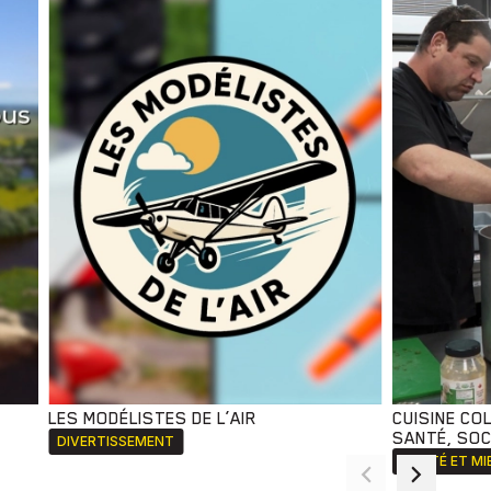
LES MODÉLISTES DE L’AIR
CUISINE CO
SANTÉ, SOCI
DIVERTISSEMENT
SANTÉ ET MI