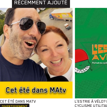
RÉCEMMENT AJOUTÉ
Animaux
CET ÉTÉ DANS MATV
L’ESTRIE À VÉLO?
Histoires
CYCLISME UTILITA
DIVERTISSEMENT