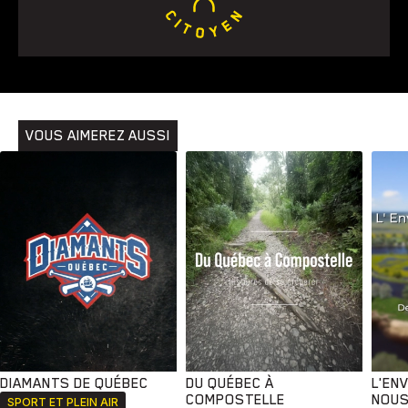
Animaux
Avenir
Bingo
Communauté
Culture
Développement
Histoires
Pêche
Santé
Sport
Voyage
Yoga
VOUS AIMEREZ AUSSI
DIAMANTS DE QUÉBEC
DU QUÉBEC À
L'EN
COMPOSTELLE
NOUS
SPORT ET PLEIN AIR