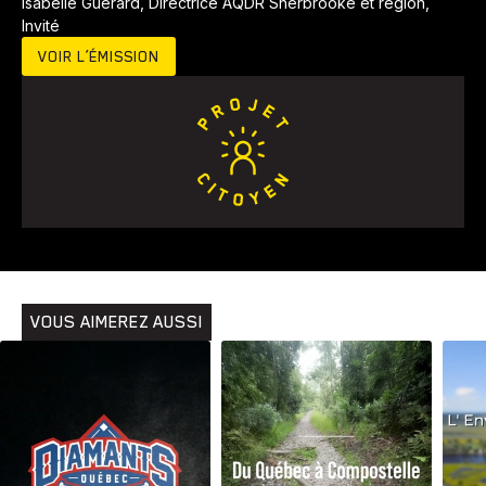
Isabelle Guérard, Directrice AQDR Sherbrooke et région,
Invité
VOIR L’ÉMISSION
Animaux
Avenir
Bingo
Communauté
Culture
Développement
Histoires
Pêche
Santé
Sport
Voyage
Yoga
VOUS AIMEREZ AUSSI