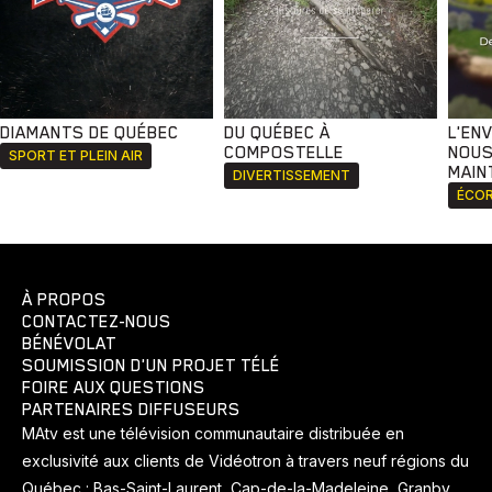
DIAMANTS DE QUÉBEC
DU QUÉBEC À
L'EN
COMPOSTELLE
NOUS
SPORT ET PLEIN AIR
MAIN
DIVERTISSEMENT
ÉCOR
À PROPOS
CONTACTEZ-NOUS
BÉNÉVOLAT
SOUMISSION D'UN PROJET TÉLÉ
FOIRE AUX QUESTIONS
PARTENAIRES DIFFUSEURS
MAtv est une télévision communautaire distribuée en
exclusivité aux clients de Vidéotron à travers neuf régions du
Québec : Bas-Saint-Laurent, Cap-de-la-Madeleine, Granby,