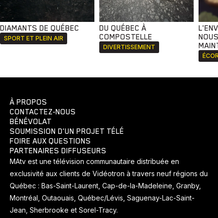
DIAMANTS DE QUÉBEC
DU QUÉBEC À
L'EN
COMPOSTELLE
NOUS
SPORT ET PLEIN AIR
MAIN
DIVERTISSEMENT
ÉCOR
À PROPOS
CONTACTEZ-NOUS
BÉNÉVOLAT
SOUMISSION D'UN PROJET TÉLÉ
FOIRE AUX QUESTIONS
PARTENAIRES DIFFUSEURS
MAtv est une télévision communautaire distribuée en
exclusivité aux clients de Vidéotron à travers neuf régions du
Québec : Bas-Saint-Laurent, Cap-de-la-Madeleine, Granby,
Montréal, Outaouais, Québec/Lévis, Saguenay-Lac-Saint-
Jean, Sherbrooke et Sorel-Tracy.