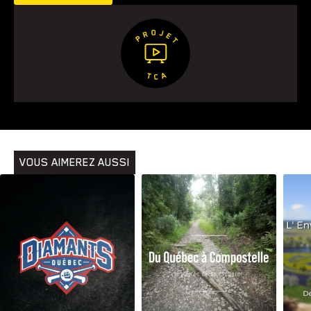
Animaux
Avenir
Bingo
Communauté
Culture
Développement
Histoires
Pêche
Santé
Sport
Voyage
Yoga
VOUS AIMEREZ AUSSI