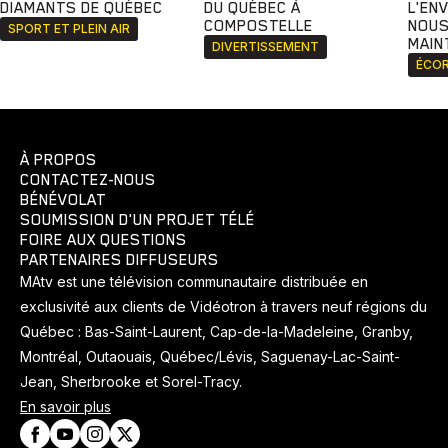
DIAMANTS DE QUÉBEC
DU QUÉBEC À
L'EN
COMPOSTELLE
NOUS
SPORT ET PLEIN AIR
MAIN
DIVERTISSEMENT
ÉCOR
À PROPOS
CONTACTEZ-NOUS
BÉNÉVOLAT
SOUMISSION D'UN PROJET TÉLÉ
FOIRE AUX QUESTIONS
PARTENAIRES DIFFUSEURS
MAtv est une télévision communautaire distribuée en
exclusivité aux clients de Vidéotron à travers neuf régions du
Québec : Bas-Saint-Laurent, Cap-de-la-Madeleine, Granby,
Montréal, Outaouais, Québec/Lévis, Saguenay-Lac-Saint-
Jean, Sherbrooke et Sorel-Tracy.
En savoir plus