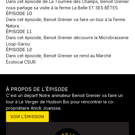
Dans cet épisode de La Tournée des Champs, Benoit Grenier
nous partage sa visite à la ferme La Belle ET SES BÊTES.
ÉPISODE 10
Dans cet épisode, Benoit Grenier va faire un tour à la Ferme
Natura.
ÉPISODE 11
Dans cet épisode, Benoit Grenier découvre la Microbrasserie
Loup-Garou.
ÉPISODE 12
Dans cet épisode, Benoit Grenier se rend au Marché
Écolocal CSUR.
Animaux
Avenir
Bingo
Communauté
Culture
À PROPOS DE L’ÉPISODE
C'est un départ! Notre animateur Benoit Grenier va faire un
Développement
Histoires
Pêche
Santé
Sport
tour à Le Verger de Hudson Bio pour rencontrer la co-
Voyage
Yoga
propriétaire Anick Joanisse.
VOIR L’ÉMISSION