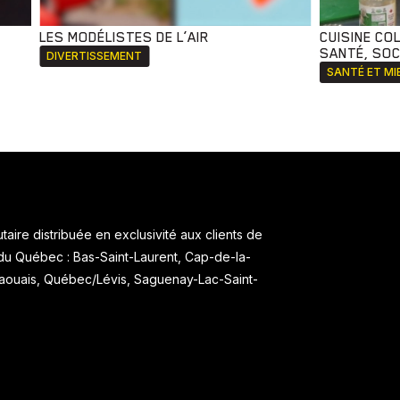
LES MODÉLISTES DE L’AIR
CUISINE CO
SANTÉ, SOCI
DIVERTISSEMENT
SANTÉ ET MI
aire distribuée en exclusivité aux clients de
 du Québec : Bas-Saint-Laurent, Cap-de-la-
taouais, Québec/Lévis, Saguenay-Lac-Saint-
.