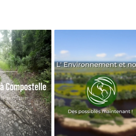
Avenir
Bingo
Communauté
Culture
Développeme
Pêche
Santé
Sport
Voyage
Yoga