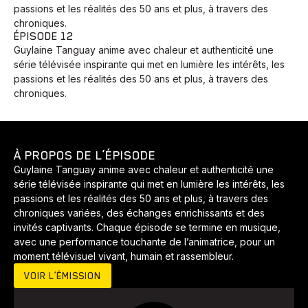
passions et les réalités des 50 ans et plus, à travers des
chroniques.
ÉPISODE 12
Guylaine Tanguay anime avec chaleur et authenticité une
Animaux
Avenir
Bingo
Communauté
Culture
série télévisée inspirante qui met en lumière les intérêts, les
Développement
Histoires
Pêche
Santé
Sport
passions et les réalités des 50 ans et plus, à travers des
chroniques.
Voyage
Yoga
À PROPOS DE L’ÉPISODE
Guylaine Tanguay anime avec chaleur et authenticité une
série télévisée inspirante qui met en lumière les intérêts, les
passions et les réalités des 50 ans et plus, à travers des
chroniques variées, des échanges enrichissants et des
invités captivants. Chaque épisode se termine en musique,
avec une performance touchante de l’animatrice, pour un
moment télévisuel vivant, humain et rassembleur.
VOIR L’ÉMISSION