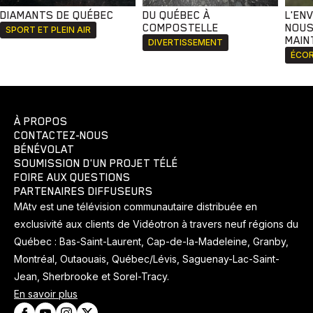
DIAMANTS DE QUÉBEC
DU QUÉBEC À
L'EN
COMPOSTELLE
NOUS
SPORT ET PLEIN AIR
MAIN
DIVERTISSEMENT
ÉCOR
À PROPOS
CONTACTEZ-NOUS
BÉNÉVOLAT
SOUMISSION D'UN PROJET TÉLÉ
FOIRE AUX QUESTIONS
PARTENAIRES DIFFUSEURS
MAtv est une télévision communautaire distribuée en
exclusivité aux clients de Vidéotron à travers neuf régions du
Québec : Bas-Saint-Laurent, Cap-de-la-Madeleine, Granby,
Montréal, Outaouais, Québec/Lévis, Saguenay-Lac-Saint-
Jean, Sherbrooke et Sorel-Tracy.
En savoir plus