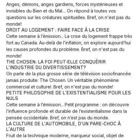
Anges, démons, anges gardiens, forces mystérieuses et
Voyage
Yoga
invisibles du Bien et du Mal… On répond à toutes vos
questions sur les créatures spirituelles. Bref, on n'est pas du
monde!
DROIT AU LOGEMENT : FAIRE FACE À LA CRISE
Cette semaine à l’émission... La crise du logement frappe très
fort au Canada. Au-delà de l’inflation, on explore aujourd’hui
les causes profondes du problème. Bref, on n'est pas du
monde!
THE CHOSEN: LA FOI PEUT-ELLE CONQUÉRIR
L'INDUSTRIE DU DIVERTISSEMENT?
On parle de la plus grosse série de télévision sociofinancée
jamais produite: The Chosen. Un véritable phénomène
commercial et culturel. Bref, on n'est pas du monde!
PETITE PHILOSOPHIE DE L'EXISTENTIALISME POUR LES
NULS
Cette semaine à l’émission... Petit programme : on découvre
l’influence profonde et durable de l’existentialisme dans la
pensée occidentale. Bref, on n’est pas du monde.
LA CULTURE DE L'AUTOMOBILE, D'UN PARE-CHOC À
L’AUTRE
Fruit de la technique moderne, marqueur social, objet de