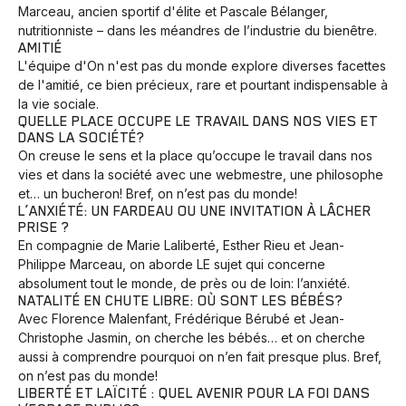
Marceau, ancien sportif d'élite et Pascale Bélanger,
nutritionniste – dans les méandres de l’industrie du bienêtre.
AMITIÉ
L'équipe d'On n'est pas du monde explore diverses facettes
de l'amitié, ce bien précieux, rare et pourtant indispensable à
la vie sociale.
QUELLE PLACE OCCUPE LE TRAVAIL DANS NOS VIES ET
DANS LA SOCIÉTÉ?
On creuse le sens et la place qu’occupe le travail dans nos
vies et dans la société avec une webmestre, une philosophe
et… un bucheron! Bref, on n’est pas du monde!
L’ANXIÉTÉ: UN FARDEAU OU UNE INVITATION À LÂCHER
PRISE ?
En compagnie de Marie Laliberté, Esther Rieu et Jean-
Philippe Marceau, on aborde LE sujet qui concerne
absolument tout le monde, de près ou de loin: l’anxiété.
NATALITÉ EN CHUTE LIBRE: OÙ SONT LES BÉBÉS?
Avec Florence Malenfant, Frédérique Bérubé et Jean-
Christophe Jasmin, on cherche les bébés… et on cherche
aussi à comprendre pourquoi on n’en fait presque plus. Bref,
on n’est pas du monde!
LIBERTÉ ET LAÏCITÉ : QUEL AVENIR POUR LA FOI DANS