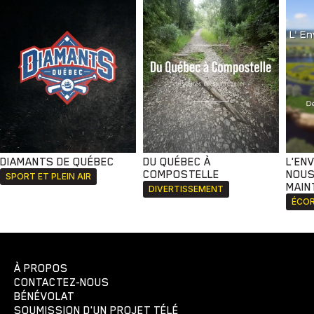
DIAMANTS DE QUÉBEC
DU QUÉBEC À
L'EN
COMPOSTELLE
NOUS
SPORT ET PLEIN AIR
MAIN
DIVERTISSEMENT
ÉCOR
À PROPOS
CONTACTEZ-NOUS
BÉNÉVOLAT
SOUMISSION D'UN PROJET TÉLÉ