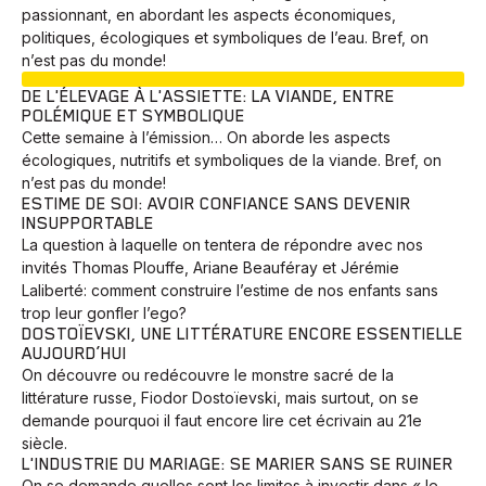
passionnant, en abordant les aspects économiques,
politiques, écologiques et symboliques de l’eau. Bref, on
n’est pas du monde!
EN COURS
DE L'ÉLEVAGE À L'ASSIETTE: LA VIANDE, ENTRE
POLÉMIQUE ET SYMBOLIQUE
Cette semaine à l’émission… On aborde les aspects
écologiques, nutritifs et symboliques de la viande. Bref, on
n’est pas du monde!
ESTIME DE SOI: AVOIR CONFIANCE SANS DEVENIR
INSUPPORTABLE
La question à laquelle on tentera de répondre avec nos
invités Thomas Plouffe, Ariane Beauféray et Jérémie
Laliberté: comment construire l’estime de nos enfants sans
trop leur gonfler l’ego?
DOSTOÏEVSKI, UNE LITTÉRATURE ENCORE ESSENTIELLE
AUJOURD’HUI
On découvre ou redécouvre le monstre sacré de la
littérature russe, Fiodor Dostoïevski, mais surtout, on se
demande pourquoi il faut encore lire cet écrivain au 21e
siècle.
L'INDUSTRIE DU MARIAGE: SE MARIER SANS SE RUINER
On se demande quelles sont les limites à investir dans « le