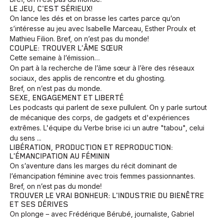
LE JEU, C'EST SÉRIEUX!
On lance les dés et on brasse les cartes parce qu’on
s’intéresse au jeu avec Isabelle Marceau, Esther Proulx et
Mathieu Filion. Bref, on n’est pas du monde!
COUPLE: TROUVER L'ÂME SŒUR
Cette semaine à l’émission…
On part à la recherche de l’âme sœur à l’ère des réseaux
sociaux, des applis de rencontre et du ghosting.
Bref, on n’est pas du monde.
SEXE, ENGAGEMENT ET LIBERTÉ
Les podcasts qui parlent de sexe pullulent. On y parle surtout
de mécanique des corps, de gadgets et d'expériences
extrêmes. L'équipe du Verbe brise ici un autre "tabou", celui
du sens ...
LIBÉRATION, PRODUCTION ET REPRODUCTION:
L'ÉMANCIPATION AU FÉMININ
On s’aventure dans les marges du récit dominant de
l’émancipation féminine avec trois femmes passionnantes.
Bref, on n’est pas du monde!
TROUVER LE VRAI BONHEUR: L'INDUSTRIE DU BIENÊTRE
ET SES DÉRIVES
On plonge – avec Frédérique Bérubé, journaliste, Gabriel