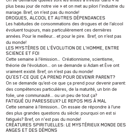
plus beau jour de notre vie » et on met au pilori l'industrie du
mariage. Bref, on n’est pas du monde!
DROGUES, ALCOOL ET AUTRES DÉPENDANCES
Les habitudes de consommations des drogues et de l’alcool
évoluent toujours, mais particulièrement ces dernières
années. Pour le meilleur… et pour le pire. Bref, on n’est pas
du monde!
LES MYSTÈRES DE L'ÉVOLUTION DE L'HOMME, ENTRE
SCIENCE ET FOI
Cette semaine à l’émission... Créationnisme, scientisme,
théorie de l’évolution… on se demande si Adam et Ève ont
vraiment existé. Bref, on n’est pas du monde!
QU’EST-CE QUE ÇA PREND POUR DEVENIR PARENT?
On se demande qu’est-ce que ça prend pour devenir parent:
des compétences particulières, de la maturité, un brin de
folie, une communauté… ou un peu de tout ça?
FATIGUÉ OU PARESSEUX? LE REPOS MIS À MAL
Cette semaine à l’émission... On essaie de répondre à l’une
des plus grandes questions du siècle: pourquoi on est si
fatigués? Bref, on n'est pas du monde!
Animaux
Avenir
Bingo
Communauté
Culture
CRÉATURES SPIRITUELLES: LE MYSTÉRIEUX MONDE DES
Développement
Histoires
Pêche
Santé
Sport
ANGES ET DES DÉMONS