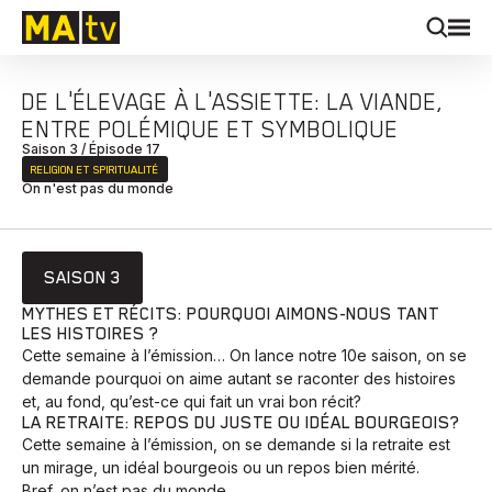
DE L'ÉLEVAGE À L'ASSIETTE: LA VIANDE,
ENTRE POLÉMIQUE ET SYMBOLIQUE
Saison 3 / Épisode 17
RELIGION ET SPIRITUALITÉ
On n'est pas du monde
SAISON 3
MYTHES ET RÉCITS: POURQUOI AIMONS-NOUS TANT
LES HISTOIRES ?
Cette semaine à l’émission… On lance notre 10e saison, on se
demande pourquoi on aime autant se raconter des histoires
et, au fond, qu’est-ce qui fait un vrai bon récit?
LA RETRAITE: REPOS DU JUSTE OU IDÉAL BOURGEOIS?
Cette semaine à l’émission, on se demande si la retraite est
un mirage, un idéal bourgeois ou un repos bien mérité.
Bref, on n’est pas du monde.