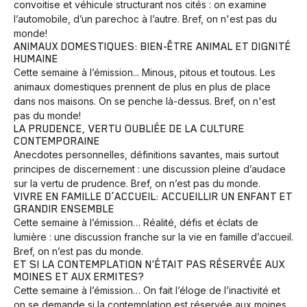
convoitise et véhicule structurant nos cités : on examine
l’automobile, d’un parechoc à l’autre. Bref, on n'est pas du
monde!
ANIMAUX DOMESTIQUES: BIEN-ÊTRE ANIMAL ET DIGNITÉ
HUMAINE
Cette semaine à l’émission... Minous, pitous et toutous. Les
animaux domestiques prennent de plus en plus de place
dans nos maisons. On se penche là-dessus. Bref, on n'est
pas du monde!
LA PRUDENCE, VERTU OUBLIÉE DE LA CULTURE
CONTEMPORAINE
Anecdotes personnelles, définitions savantes, mais surtout
principes de discernement : une discussion pleine d’audace
sur la vertu de prudence. Bref, on n’est pas du monde.
VIVRE EN FAMILLE D’ACCUEIL: ACCUEILLIR UN ENFANT ET
GRANDIR ENSEMBLE
Cette semaine à l’émission… Réalité, défis et éclats de
lumière : une discussion franche sur la vie en famille d’accueil.
Bref, on n’est pas du monde.
ET SI LA CONTEMPLATION N'ÉTAIT PAS RÉSERVÉE AUX
MOINES ET AUX ERMITES?
Cette semaine à l’émission… On fait l’éloge de l’inactivité et
on se demande si la contemplation est réservée aux moines