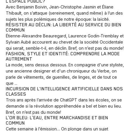
L’ESPACE PUBLIC?
Avec Benjamin Boivin, Jean-Christophe Jasmin et Éliane
Thibault, on s’attaque (sereinement, quand même) à l’un des
sujets les plus polémiques de notre époque: la laïcité.
RÉSISTER AU DÉCLIN: LA LIBERTÉ AU SERVICE DU BIEN
COMMUN
Étienne-Alexandre Beauregard, Laurence Godin-Tremblay et
Sylvain Aubé accourent au chevet de la société Occidentale
qui serait, semble-t-il, en déclin. Bref, on n’est pas du monde!
FASHION, STYLE ET IDENTITÉ: COMPRENDRE LA MODE
AUTREMENT
La mode, sens dessus dessous. En compagnie d'une styliste,
une ancienne designer et d'un chroniqueur du Verbe, on
parle de vêtements, de guenilles, de linges, et de tout ce
que ...
INCURSION DE L'INTELLIGENCE ARTIFICIELLE DANS NOS
CLASSES
Trois ans après l’arrivée de ChatGPT dans les écoles, on se
demande si la révolution appréhendée a bel et bien eu lieu.
Bref, on n’est pas du monde!
L’OR BLEU: L’EAU, ENTRE MARCHANDISE ET BIEN
COMMUN
Cette semaine à l’émission… On plonge dans un sujet