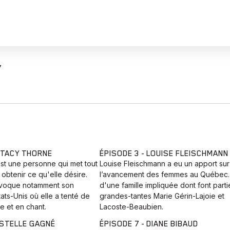
Y
STACY THORNE
ÉPISODE 3 - LOUISE FLEISCHMANN
st une personne qui met tout
Louise Fleischmann a eu un apport sur
btenir ce qu'elle désire.
l’avancement des femmes au Québec.
évoque notamment son
d'une famille impliquée dont font parti
ats-Unis où elle a tenté de
grandes-tantes Marie Gérin-Lajoie et
e et en chant.
Lacoste-Beaubien.
ESTELLE GAGNÉ
ÉPISODE 7 - DIANE BIBAUD