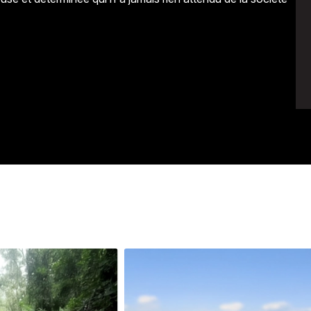
Avenir
Bingo
Communauté
Culture
Développeme
Pêche
Santé
Sport
Voyage
Yoga