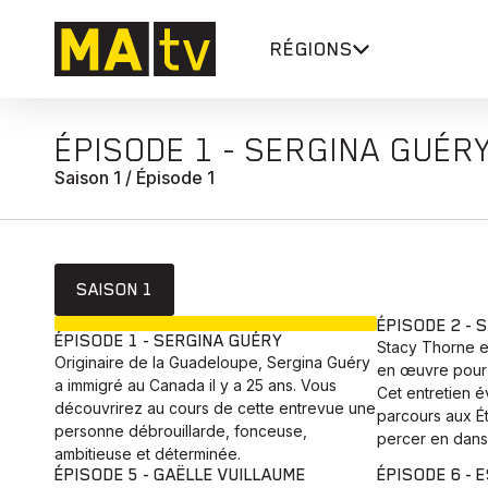
RÉGIONS
ÉPISODE 1 - SERGINA GUÉR
Saison 1 / Épisode 1
SAISON 1
EN COURS
ÉPISODE 2 - 
ÉPISODE 1 - SERGINA GUÉRY
Stacy Thorne e
Originaire de la Guadeloupe, Sergina Guéry
en œuvre pour o
a immigré au Canada il y a 25 ans. Vous
Cet entretien 
découvrirez au cours de cette entrevue une
parcours aux Ét
personne débrouillarde, fonceuse,
percer en dans
ambitieuse et déterminée.
ÉPISODE 5 - GAËLLE VUILLAUME
ÉPISODE 6 - 