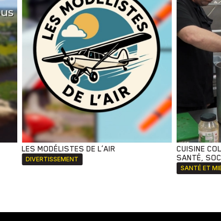
LES MODÉLISTES DE L’AIR
CUISINE CO
SANTÉ, SOCI
DIVERTISSEMENT
SANTÉ ET MI