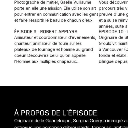
Photographe de métier, Gaëlle Vuillaume
Vous découvri
porte en elle une mission. Elle utilise son art
parcours très va
pour entrer en communication avec les gens
preuve d'une g
et faire ressortir le beau de chacun d’eux.
et a su se réin
années, suite à
ÉPISODE 9 - ROBERT APPLYRS
ÉPISODE 10 
Animateur et coordonnateur d’événements,
Originaire de 
chanteur, animateur de foule sur les
Groulx vit main
plateaux de tournage et homme au grand
à Vancouver (Co
coeur! Découvrez celui qu’on appelle
fondé et établ
l’Homme aux multiples chapeaux...
bilingue depuis
À PROPOS DE L’ÉPISODE
Originaire de la Guadeloupe, Sergina Guéry a immigré a
entrevue une personne débrouillarde, fonceuse, ambitieu