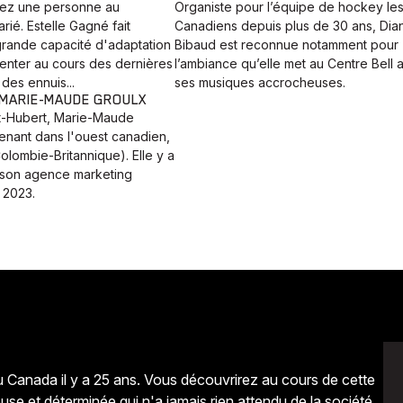
rez une personne au
Organiste pour l’équipe de hockey le
rié. Estelle Gagné fait
Canadiens depuis plus de 30 ans, Dia
rande capacité d'adaptation
Bibaud est reconnue notamment pour
venter au cours des dernières
l’ambiance qu’elle met au Centre Bell 
 des ennuis...
ses musiques accrocheuses.
- MARIE-MAUDE GROULX
St-Hubert, Marie-Maude
tenant dans l'ouest canadien,
lombie-Britannique). Elle y a
i son agence marketing
 2023.
u Canada il y a 25 ans. Vous découvrirez au cours de cette
se et déterminée qui n'a jamais rien attendu de la société