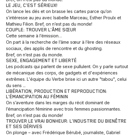
LE JEU, C'EST SÉRIEUX!
On lance les dés et on brasse les cartes parce qu’on
s’intéresse au jeu avec Isabelle Marceau, Esther Proulx et
Mathieu Filion. Bref, on n’est pas du monde!
COUPLE: TROUVER L'ÂME SŒUR
Cette semaine à l’émission…
On part à la recherche de l’âme sœur à l’ère des réseaux
sociaux, des applis de rencontre et du ghosting.
Bref, on n’est pas du monde.
SEXE, ENGAGEMENT ET LIBERTÉ
Les podcasts qui parlent de sexe pullulent. On y parle surtout
de mécanique des corps, de gadgets et d'expériences
extrêmes. L'équipe du Verbe brise ici un autre "tabou", celui
du sens ...
LIBÉRATION, PRODUCTION ET REPRODUCTION:
L'ÉMANCIPATION AU FÉMININ
On s’aventure dans les marges du récit dominant de
l’émancipation féminine avec trois femmes passionnantes.
Bref, on n’est pas du monde!
TROUVER LE VRAI BONHEUR: L'INDUSTRIE DU BIENÊTRE
ET SES DÉRIVES
On plonge – avec Frédérique Bérubé, journaliste, Gabriel