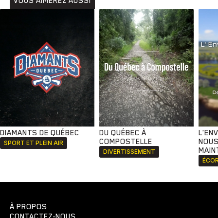
VOUS AIMEREZ AUSSI
DIAMANTS DE QUÉBEC
DU QUÉBEC À
L'EN
COMPOSTELLE
NOUS
SPORT ET PLEIN AIR
MAIN
DIVERTISSEMENT
ÉCOR
À PROPOS
CONTACTEZ-NOUS