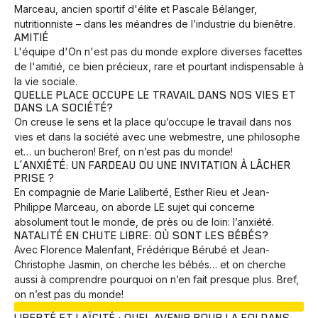
Marceau, ancien sportif d'élite et Pascale Bélanger,
nutritionniste – dans les méandres de l’industrie du bienêtre.
AMITIÉ
L'équipe d'On n'est pas du monde explore diverses facettes
de l'amitié, ce bien précieux, rare et pourtant indispensable à
la vie sociale.
QUELLE PLACE OCCUPE LE TRAVAIL DANS NOS VIES ET
DANS LA SOCIÉTÉ?
On creuse le sens et la place qu’occupe le travail dans nos
vies et dans la société avec une webmestre, une philosophe
et… un bucheron! Bref, on n’est pas du monde!
L’ANXIÉTÉ: UN FARDEAU OU UNE INVITATION À LÂCHER
PRISE ?
En compagnie de Marie Laliberté, Esther Rieu et Jean-
Philippe Marceau, on aborde LE sujet qui concerne
absolument tout le monde, de près ou de loin: l’anxiété.
NATALITÉ EN CHUTE LIBRE: OÙ SONT LES BÉBÉS?
Avec Florence Malenfant, Frédérique Bérubé et Jean-
Christophe Jasmin, on cherche les bébés… et on cherche
aussi à comprendre pourquoi on n’en fait presque plus. Bref,
on n’est pas du monde!
EN COURS