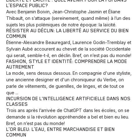
LIBERTÉ ET LAÏCITÉ : QUEL AVENIR POUR LA FOI DANS
L’ESPACE PUBLIC?
Avec Benjamin Boivin, Jean-Christophe Jasmin et Éliane
Thibault, on s’attaque (sereinement, quand même) à l’un des
sujets les plus polémiques de notre époque: la laïcité.
RÉSISTER AU DÉCLIN: LA LIBERTÉ AU SERVICE DU BIEN
COMMUN
Étienne-Alexandre Beauregard, Laurence Godin-Tremblay et
Sylvain Aubé accourent au chevet de la société Occidentale
qui serait, semble-t-il, en déclin. Bref, on n’est pas du monde!
FASHION, STYLE ET IDENTITÉ: COMPRENDRE LA MODE
AUTREMENT
La mode, sens dessus dessous. En compagnie d'une styliste,
une ancienne designer et d'un chroniqueur du Verbe, on
parle de vêtements, de guenilles, de linges, et de tout ce
que ...
INCURSION DE L'INTELLIGENCE ARTIFICIELLE DANS NOS
CLASSES
Trois ans après l’arrivée de ChatGPT dans les écoles, on se
demande si la révolution appréhendée a bel et bien eu lieu.
Bref, on n’est pas du monde!
L’OR BLEU: L’EAU, ENTRE MARCHANDISE ET BIEN
COMMUN