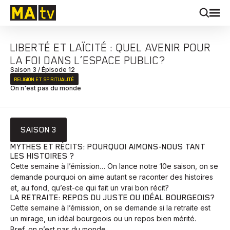
LIBERTÉ ET LAÏCITÉ : QUEL AVENIR POUR
LA FOI DANS L’ESPACE PUBLIC?
Saison 3 / Épisode 12
RELIGION ET SPIRITUALITÉ
On n'est pas du monde
SAISON 3
MYTHES ET RÉCITS: POURQUOI AIMONS-NOUS TANT
LES HISTOIRES ?
Cette semaine à l’émission… On lance notre 10e saison, on se
demande pourquoi on aime autant se raconter des histoires
et, au fond, qu’est-ce qui fait un vrai bon récit?
LA RETRAITE: REPOS DU JUSTE OU IDÉAL BOURGEOIS?
Cette semaine à l’émission, on se demande si la retraite est
un mirage, un idéal bourgeois ou un repos bien mérité.
Bref, on n’est pas du monde.