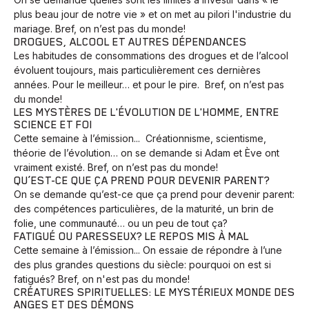
plus beau jour de notre vie » et on met au pilori l'industrie du
mariage. Bref, on n’est pas du monde!
DROGUES, ALCOOL ET AUTRES DÉPENDANCES
Les habitudes de consommations des drogues et de l’alcool
évoluent toujours, mais particulièrement ces dernières
années. Pour le meilleur… et pour le pire. Bref, on n’est pas
du monde!
LES MYSTÈRES DE L'ÉVOLUTION DE L'HOMME, ENTRE
SCIENCE ET FOI
Cette semaine à l’émission... Créationnisme, scientisme,
théorie de l’évolution… on se demande si Adam et Ève ont
vraiment existé. Bref, on n’est pas du monde!
QU’EST-CE QUE ÇA PREND POUR DEVENIR PARENT?
On se demande qu’est-ce que ça prend pour devenir parent:
des compétences particulières, de la maturité, un brin de
folie, une communauté… ou un peu de tout ça?
FATIGUÉ OU PARESSEUX? LE REPOS MIS À MAL
Cette semaine à l’émission... On essaie de répondre à l’une
des plus grandes questions du siècle: pourquoi on est si
fatigués? Bref, on n'est pas du monde!
CRÉATURES SPIRITUELLES: LE MYSTÉRIEUX MONDE DES
Animaux
Avenir
Bingo
Communauté
Culture
ANGES ET DES DÉMONS