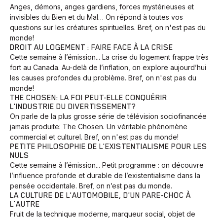
Développement
Histoires
Pêche
Santé
Sport
Anges, démons, anges gardiens, forces mystérieuses et
invisibles du Bien et du Mal… On répond à toutes vos
Voyage
Yoga
questions sur les créatures spirituelles. Bref, on n'est pas du
monde!
DROIT AU LOGEMENT : FAIRE FACE À LA CRISE
Cette semaine à l’émission... La crise du logement frappe très
fort au Canada. Au-delà de l’inflation, on explore aujourd’hui
les causes profondes du problème. Bref, on n'est pas du
monde!
THE CHOSEN: LA FOI PEUT-ELLE CONQUÉRIR
L'INDUSTRIE DU DIVERTISSEMENT?
On parle de la plus grosse série de télévision sociofinancée
jamais produite: The Chosen. Un véritable phénomène
commercial et culturel. Bref, on n'est pas du monde!
PETITE PHILOSOPHIE DE L'EXISTENTIALISME POUR LES
NULS
Cette semaine à l’émission... Petit programme : on découvre
l’influence profonde et durable de l’existentialisme dans la
pensée occidentale. Bref, on n’est pas du monde.
LA CULTURE DE L'AUTOMOBILE, D'UN PARE-CHOC À
L’AUTRE
Fruit de la technique moderne, marqueur social, objet de