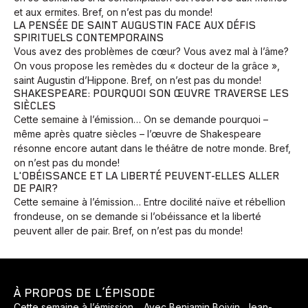
et aux ermites. Bref, on n’est pas du monde!
LA PENSÉE DE SAINT AUGUSTIN FACE AUX DÉFIS
SPIRITUELS CONTEMPORAINS
Vous avez des problèmes de cœur? Vous avez mal à l’âme?
On vous propose les remèdes du « docteur de la grâce »,
saint Augustin d’Hippone. Bref, on n’est pas du monde!
SHAKESPEARE: POURQUOI SON ŒUVRE TRAVERSE LES
SIÈCLES
Cette semaine à l’émission… On se demande pourquoi –
même après quatre siècles – l’œuvre de Shakespeare
résonne encore autant dans le théâtre de notre monde. Bref,
on n’est pas du monde!
L'OBÉISSANCE ET LA LIBERTÉ PEUVENT-ELLES ALLER
DE PAIR?
Cette semaine à l’émission… Entre docilité naïve et rébellion
frondeuse, on se demande si l’obéissance et la liberté
peuvent aller de pair. Bref, on n’est pas du monde!
À PROPOS DE L’ÉPISODE
Cette semaine à l’émission… Avec Benjamin Boivin, Jean-