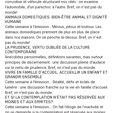
convoitise et véhicule structurant nos cités : on examine
l’automobile, d’un parechoc à l’autre. Bref, on n'est pas du
monde!
ANIMAUX DOMESTIQUES: BIEN-ÊTRE ANIMAL ET DIGNITÉ
HUMAINE
Cette semaine à l’émission... Minous, pitous et toutous. Les
animaux domestiques prennent de plus en plus de place
dans nos maisons. On se penche là-dessus. Bref, on n'est
pas du monde!
LA PRUDENCE, VERTU OUBLIÉE DE LA CULTURE
CONTEMPORAINE
Anecdotes personnelles, définitions savantes, mais surtout
principes de discernement : une discussion pleine d’audace
sur la vertu de prudence. Bref, on n’est pas du monde.
VIVRE EN FAMILLE D’ACCUEIL: ACCUEILLIR UN ENFANT ET
GRANDIR ENSEMBLE
Cette semaine à l’émission… Réalité, défis et éclats de
lumière : une discussion franche sur la vie en famille d’accueil.
Bref, on n’est pas du monde.
ET SI LA CONTEMPLATION N'ÉTAIT PAS RÉSERVÉE AUX
MOINES ET AUX ERMITES?
Cette semaine à l’émission… On fait l’éloge de l’inactivité et
on se demande si la contemplation est réservée aux moines