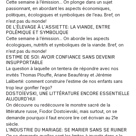
Cette semaine à l’émission… On plonge dans un sujet
passionnant, en abordant les aspects économiques,
politiques, écologiques et symboliques de l’eau. Bref, on
n’est pas du monde!
DE L'ÉLEVAGE À L'ASSIETTE: LA VIANDE, ENTRE
POLÉMIQUE ET SYMBOLIQUE
Cette semaine à l’émission… On aborde les aspects
écologiques, nutritifs et symboliques de la viande. Bref, on
n’est pas du monde!
ESTIME DE SOI: AVOIR CONFIANCE SANS DEVENIR
INSUPPORTABLE
La question à laquelle on tentera de répondre avec nos
invités Thomas Plouffe, Ariane Beauféray et Jérémie
Laliberté: comment construire l’estime de nos enfants sans
trop leur gonfler l’ego?
DOSTOÏEVSKI, UNE LITTÉRATURE ENCORE ESSENTIELLE
AUJOURD’HUI
On découvre ou redécouvre le monstre sacré de la
littérature russe, Fiodor Dostoïevski, mais surtout, on se
demande pourquoi il faut encore lire cet écrivain au 21e
siècle.
L'INDUSTRIE DU MARIAGE: SE MARIER SANS SE RUINER
On se demande quelles sont les limites à investir dans « le