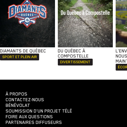
DIAMANTS DE QUÉBEC
DU QUÉBEC À
L'EN
COMPOSTELLE
NOUS
SPORT ET PLEIN AIR
MAIN
DIVERTISSEMENT
ÉCOR
À PROPOS
CONTACTEZ-NOUS
BÉNÉVOLAT
SOUMISSION D'UN PROJET TÉLÉ
FOIRE AUX QUESTIONS
PARTENAIRES DIFFUSEURS