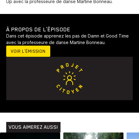
Up avec la professeure de danse Martine Bonneau.
À PROPOS DE L’ÉPISODE
Dans cet épisode apprenez les pas de Damn et Good Time
avec la professeure de danse Martine Bonneau.
VOIR L’ÉMISSION
Animaux
Avenir
Bingo
Communauté
Culture
Développement
Histoires
Pêche
Santé
Sport
Voyage
Yoga
VOUS AIMEREZ AUSSI