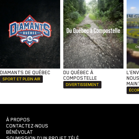
DIAMANTS DE QUÉBEC
DU QUÉBEC À
L'EN
COMPOSTELLE
NOUS
SPORT ET PLEIN AIR
MAIN
DIVERTISSEMENT
ÉCOR
À PROPOS
CONTACTEZ-NOUS
BÉNÉVOLAT
SOUMISSION D'UN PROJET TÉLÉ