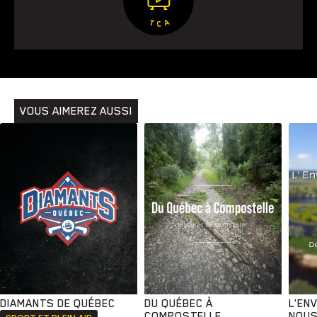
VOUS AIMEREZ AUSSI
DIAMANTS DE QUÉBEC
DU QUÉBEC À
L'EN
COMPOSTELLE
NOUS