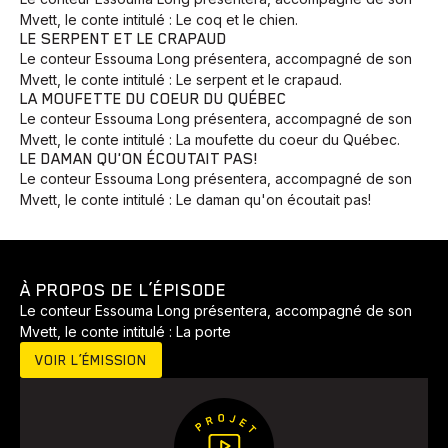
Mvett, le conte intitulé : Le coq et le chien.
LE SERPENT ET LE CRAPAUD
Le conteur Essouma Long présentera, accompagné de son
Mvett, le conte intitulé : Le serpent et le crapaud.
LA MOUFETTE DU COEUR DU QUÉBEC
Le conteur Essouma Long présentera, accompagné de son
Mvett, le conte intitulé : La moufette du coeur du Québec.
LE DAMAN QU'ON ÉCOUTAIT PAS!
Le conteur Essouma Long présentera, accompagné de son
Mvett, le conte intitulé : Le daman qu'on écoutait pas!
Animaux
Avenir
Bingo
Communauté
Culture
À PROPOS DE L’ÉPISODE
Le conteur Essouma Long présentera, accompagné de son
Développement
Histoires
Pêche
Santé
Sport
Mvett, le conte intitulé : La porte
Voyage
Yoga
VOIR L’ÉMISSION