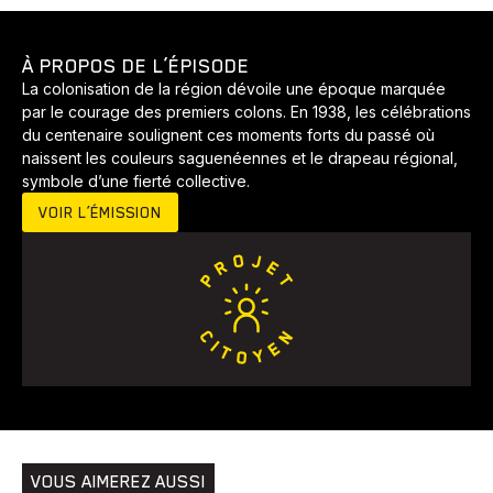
À PROPOS DE L’ÉPISODE
La colonisation de la région dévoile une époque marquée
par le courage des premiers colons. En 1938, les célébrations
du centenaire soulignent ces moments forts du passé où
naissent les couleurs saguenéennes et le drapeau régional,
symbole d’une fierté collective.
VOIR L’ÉMISSION
Animaux
Avenir
Bingo
Communauté
Culture
Développement
Histoires
Pêche
Santé
Sport
Voyage
Yoga
VOUS AIMEREZ AUSSI