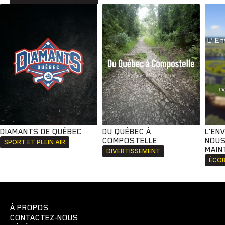
DIAMANTS DE QUÉBEC
DU QUÉBEC À
L'EN
COMPOSTELLE
NOUS
SPORT ET PLEIN AIR
MAIN
DIVERTISSEMENT
ÉCOR
À PROPOS
CONTACTEZ-NOUS