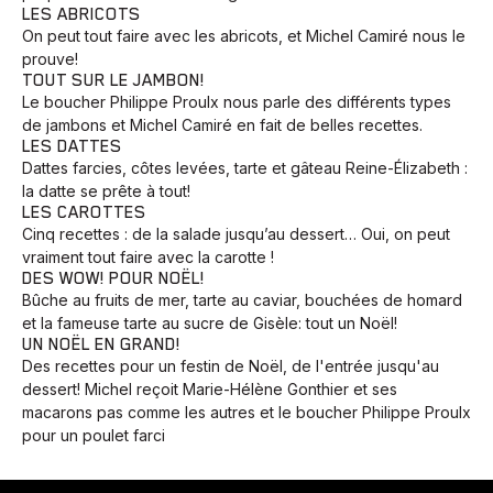
LES ABRICOTS
On peut tout faire avec les abricots, et Michel Camiré nous le
prouve!
TOUT SUR LE JAMBON!
Le boucher Philippe Proulx nous parle des différents types
de jambons et Michel Camiré en fait de belles recettes.
LES DATTES
Dattes farcies, côtes levées, tarte et gâteau Reine-Élizabeth :
la datte se prête à tout!
LES CAROTTES
Cinq recettes : de la salade jusqu’au dessert… Oui, on peut
vraiment tout faire avec la carotte !
DES WOW! POUR NOËL!
Bûche au fruits de mer, tarte au caviar, bouchées de homard
et la fameuse tarte au sucre de Gisèle: tout un Noël!
UN NOËL EN GRAND!
Des recettes pour un festin de Noël, de l'entrée jusqu'au
dessert! Michel reçoit Marie-Hélène Gonthier et ses
macarons pas comme les autres et le boucher Philippe Proulx
Animaux
Avenir
Bingo
Communauté
Culture
pour un poulet farci
Développement
Histoires
Pêche
Santé
Sport
Voyage
Yoga