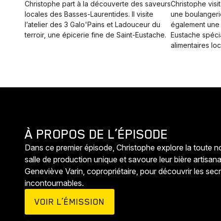
Christophe part à la découverte des saveurs
Christophe visit
locales des Basses-Laurentides. Il visite
une boulangerie 
l’atelier des 3 Galo'Pains et Ladouceur du
également une é
terroir, une épicerie fine de Saint-Eustache.
Eustache spéci
alimentaires lo
À PROPOS DE L’ÉPISODE
Dans ce premier épisode, Christophe explore la toute n
salle de production unique et savoure leur bière artisanale.
Geneviève Varin, copropriétaire, pour découvrir les sec
incontournables.
VOIR L’ÉMISSION