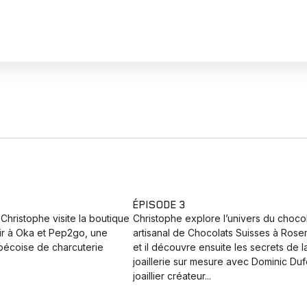
ÉPISODE 3
Christophe visite la boutique
Christophe explore l’univers du choco
oir à Oka et Pep2go, une
artisanal de Chocolats Suisses à Ros
bécoise de charcuterie
et il découvre ensuite les secrets de l
joaillerie sur mesure avec Dominic Duf
joaillier créateur...