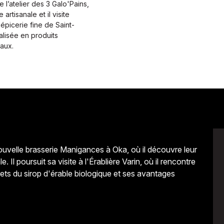
e l’atelier des 3 Galo'Pains,
artisanale et il visite
picerie fine de Saint-
alisée en produits
caux.
ouvelle brasserie Manigances à Oka, où il découvre leur
 Il poursuit sa visite à l'Érablière Varin, où il rencontre
rets du sirop d'érable biologique et ses avantages