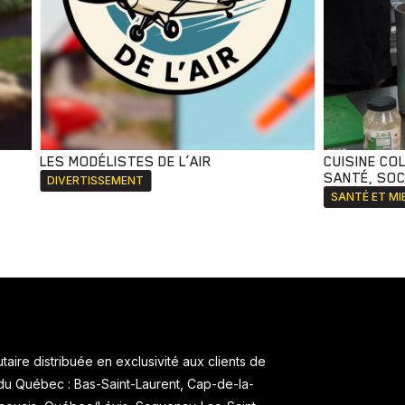
LES MODÉLISTES DE L’AIR
CUISINE CO
SANTÉ, SOCI
DIVERTISSEMENT
SANTÉ ET MI
aire distribuée en exclusivité aux clients de
 du Québec : Bas-Saint-Laurent, Cap-de-la-