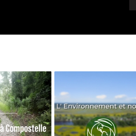
Avenir
Bingo
Communauté
Culture
Développeme
Pêche
Santé
Sport
Voyage
Yoga