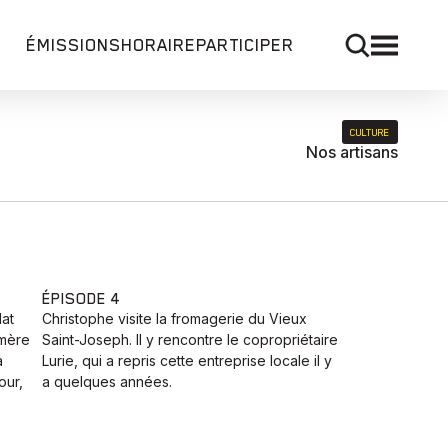
ÉMISSIONS
HORAIRE
PARTICIPER
CULTURE
Nos artisans
ÉPISODE 4
lat
Christophe visite la fromagerie du Vieux
emère
Saint-Joseph. Il y rencontre le copropriétaire
a
Lurie, qui a repris cette entreprise locale il y
our,
a quelques années.