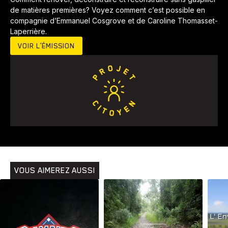
de matières premières? Voyez comment c’est possible en
compagnie d’Emmanuel Cosgrove et de Caroline Thomasset-
Laperrière.
VOIR L’ÉMISSION
Animaux
Avenir
Bingo
Communauté
Culture
Développement
Histoires
Pêche
Santé
Sport
Voyage
Yoga
VOUS AIMEREZ AUSSI