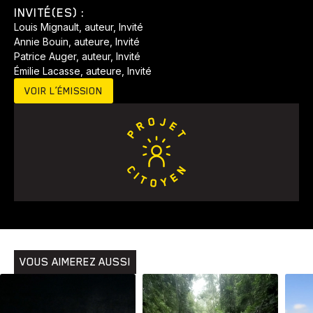
INVITÉ(ES) :
Louis Mignault, auteur, Invité
Annie Bouin, auteure, Invité
Patrice Auger, auteur, Invité
Émilie Lacasse, auteure, Invité
VOIR L’ÉMISSION
Animaux
Avenir
Bingo
Communauté
Culture
Développement
Histoires
Pêche
Santé
Sport
Voyage
Yoga
VOUS AIMEREZ AUSSI