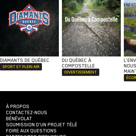
DIAMANTS DE QUÉBEC
DU QUÉBEC À
L'EN
COMPOSTELLE
NOUS
SPORT ET PLEIN AIR
MAIN
DIVERTISSEMENT
ÉCOR
À PROPOS
CONTACTEZ-NOUS
BÉNÉVOLAT
SOUMISSION D'UN PROJET TÉLÉ
FOIRE AUX QUESTIONS