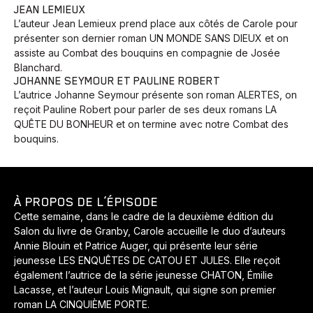
JEAN LEMIEUX
L’auteur Jean Lemieux prend place aux côtés de Carole pour
présenter son dernier roman UN MONDE SANS DIEUX et on
assiste au Combat des bouquins en compagnie de Josée
Blanchard.
JOHANNE SEYMOUR ET PAULINE ROBERT
L’autrice Johanne Seymour présente son roman ALERTES, on
reçoit Pauline Robert pour parler de ses deux romans LA
QUÊTE DU BONHEUR et on termine avec notre Combat des
bouquins.
À PROPOS DE L’ÉPISODE
Cette semaine, dans le cadre de la deuxième édition du
Salon du livre de Granby, Carole accueille le duo d’auteurs
Annie Blouin et Patrice Auger, qui présente leur série
jeunesse LES ENQUÊTES DE CATOU ET JULES. Elle reçoit
également l’autrice de la série jeunesse CHATON, Émilie
Lacasse, et l’auteur Louis Mignault, qui signe son premier
roman LA CINQUIÈME PORTE.