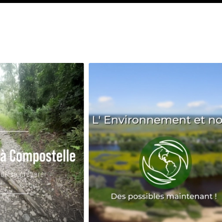
Avenir
Bingo
Communauté
Culture
Développeme
Pêche
Santé
Sport
Voyage
Yoga