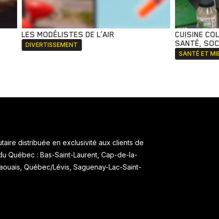
LES MODÉLISTES DE L’AIR
CUISINE CO
SANTÉ, SOCI
DIVERTISSEMENT
SANTÉ ET MI
aire distribuée en exclusivité aux clients de
 du Québec : Bas-Saint-Laurent, Cap-de-la-
taouais, Québec/Lévis, Saguenay-Lac-Saint-
.