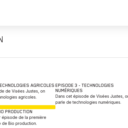
N
 TECHNOLOGIES AGRICOLES
EPISODE 3 - TECHNOLOGIES
NUMÉRIQUES
de de Visées Justes, on
Dans cet épisode de Visées Justes, o
nologies agricoles.
parle de technologies numériques.
EN COURS
BIO PRODUCTION
r épisode de la première
e de Bio production.