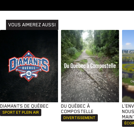
VOUS AIMEREZ AUSSI
DIAMANTS DE QUÉBEC
DU QUÉBEC À
L'EN
COMPOSTELLE
NOUS
SPORT ET PLEIN AIR
MAIN
DIVERTISSEMENT
ÉCOR