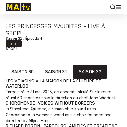
LES PRINCESSES MAUDITES – LIVE À
STOP!
Saison 32 / Épisode 4
CULTURE
STOP !
SAISON 30
SAISON 31
SAISON 32
LES VOIXSINS À LA MAISON DE LA CULTURE DE
WATERLOO
Enregistré le 31 mai 2025, ce concert, Intitulé Sur la route,
réunit 50 choristes sous la direction du chef Jean Wiedrick.
CHOROMONDO: VOICES WITHOUT BORDERS
In Stanstead, Quebec, a remarkable sound rises—
Choromondo, a women’s world music choir founded and
directed by Allyna Harris.
RICHARD FORTIN : PARCOURS, AMITIÉS ET CRÉATIONS