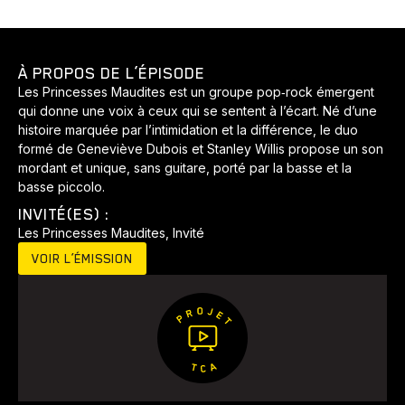
À PROPOS DE L’ÉPISODE
Les Princesses Maudites est un groupe pop‑rock émergent
qui donne une voix à ceux qui se sentent à l’écart. Né d’une
histoire marquée par l’intimidation et la différence, le duo
formé de Geneviève Dubois et Stanley Willis propose un son
mordant et unique, sans guitare, porté par la basse et la
basse piccolo.
INVITÉ(ES) :
Animaux
Avenir
Bingo
Communauté
Culture
Les Princesses Maudites, Invité
Développement
Histoires
Pêche
Santé
Sport
VOIR L’ÉMISSION
Voyage
Yoga