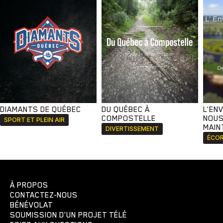
DIAMANTS DE QUÉBEC
DU QUÉBEC À
L'EN
COMPOSTELLE
NOUS
SPORT ET PLEIN AIR
MAIN
DIVERTISSEMENT
ÉCOR
À PROPOS
CONTACTEZ-NOUS
BÉNÉVOLAT
SOUMISSION D'UN PROJET TÉLÉ