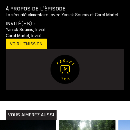
À PROPOS DE L’ÉPISODE
La sécurité alimentaire, avec Yanick Soumis et Carol Martel
INVITÉ(ES) :
Yanick Soumis, Invité
Carol Martel, Invité
VOIR L’ÉMISSION
Animaux
Avenir
Bingo
Communauté
Culture
Développement
Histoires
Pêche
Santé
Sport
Voyage
Yoga
VOUS AIMEREZ AUSSI