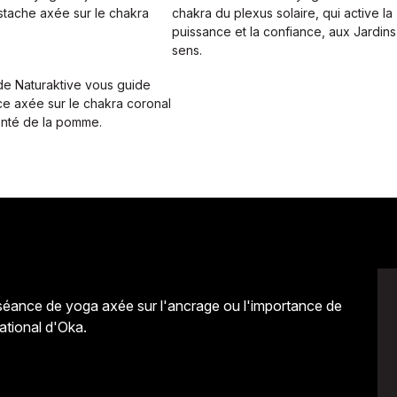
stache axée sur le chakra
chakra du plexus solaire, qui active la
puissance et la confiance, aux Jardins
sens.
de Naturaktive vous guide
e axée sur le chakra coronal
nté de la pomme.
séance de yoga axée sur l'ancrage ou l'importance de
ational d'Oka.