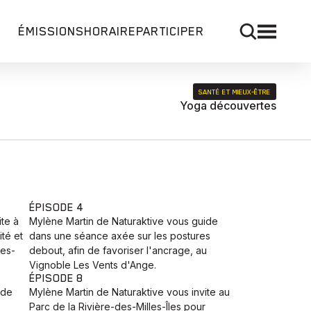
ÉMISSIONS
HORAIRE
PARTICIPER
SANTÉ ET MIEUX‑ÊTRE
Yoga découvertes
ÉPISODE 4
ite à
Mylène Martin de Naturaktive vous guide
ité et
dans une séance axée sur les postures
des-
debout, afin de favoriser l'ancrage, au
Vignoble Les Vents d'Ange.
ÉPISODE 8
ide
Mylène Martin de Naturaktive vous invite au
Parc de la Rivière-des-Milles-Îles pour