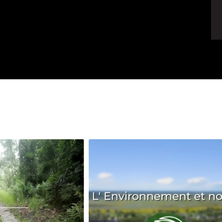
Avenir
Bingo
Communauté
Culture
Développeme
Pêche
Santé
Sport
Voyage
Yoga